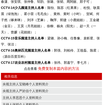
春潇、张安琪、张仲鲁、邹韵、张璐、张韬、周阿丽、郑子可；
CCTV-14少儿频道主持人名单
：陈怡、陈苏（红果果）、杜悦、耿晨
晨（绿泡泡）、霍小雷（毛毛虫）、黄炜、黄时（小时）、贺斌、何
子然（哆来咪）、刘洋（芝麻）、鞠萍、郏捷（小鹿姐姐）、王金建
（金豆）、王昊（月亮姐姐）、徐柳、杨央（阳光）、赵一天（一
天）、曾媛（花姐姐）；
CCTV-15音乐频道主持人名单
：梁璐、孙小梅、任鲁豫、袁昕星、张
宇、张洁；
CCTV-16奥林匹克频道主持人名单
：郭强、刘柏伶、王筱磊、陈星；
（源自百度百科）
CCTV-17农业农村频道主持人名单
：张祎、郭嘉宁、李七月；
免费复制本篇内容的方法
点击查看:
相关信息
央视主持人宝晓峰个人资料简介
央视主持人严於信个人资料简介
主持人李思思个人资料简介
主持人张韬个人资料简介