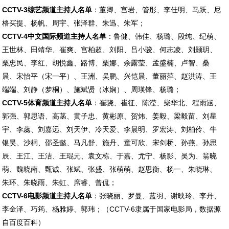
CCTV-3综艺频道主持人名单
：董卿、宫岩、管彤、李佳明、马跃、尼
格买提、杨帆、周宇、张泽群、朱迅、朱军；
CCTV-4中文国际频道主持人名单
：鲁健、韩佳、杨璐、段纯、纪萌、
王世林、田靖华、崔爽、宫柏超、刘阳、吕小骏、何志凌、刘颢玥、
栗忠民、李红、胡悦鑫、路博、栗娜、余露莹、孟盛楠、卢智、桑
晨、宋怡平（宋一平）、王洲、吴鹏、兴恺晨、董丽萍、赵洪涛、王
端端、刘静（梦桐）、施斌贤（冰娴）、周瑛锋、杨璐；
CCTV-5体育频道主持人名单
：崔骁、崔征、陈滢、柴华北、程雨涵、
郭强、郭思语、高菡、黄子忠、黄彬原、贺炜、姜毅、梁毅苗、刘星
宇、李蕊、刘嘉远、刘天伊、冷天爱、李晨明、罗宏涛、刘柏伶、牛
银昊、沙桐、邵圣懿、马凡舒、施丹、童可欣、宋剑桥、孙燕、孙思
辰、王江、王洁、王琨元、袁文栋、于嘉、尤宁、杨影、吴为、翁晓
萌、魏晓南、甄诚、张斌、张盛、张萌萌、赵思衡、杨一、朱晓琳、
朱环、朱晓雨、朱虹、席睿、曾侃；
CCTV-6电影频道主持人名单
：张晓丽、罗曼、蓝羽、谢映玲、李丹、
李金泽、巧筠、杨雅婷、郭玮；（CCTV-6隶属于国家电影局，数据源
自百度百科）