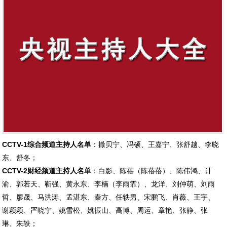
CCTV-1综合频道主持人名单
：撒贝宁、冯硕、王嘉宁、张舒越、李晓
东、舒冬；
CCTV-2财经频道主持人名单
：白影、陈蓓（陈蓓蓓）、陈伟鸿、计
渝、郭若天、靳强、黄永东、李楠（李雨霏）、龙洋、刘仲萌、刘雨
哲、廖晟、马洪涛、孟湛东、秦方、任轶男、宋鹏飞、肖薇、王宇、
谢颖颖、严晓宁、姚雪松、姚振山、高博、周运、章艳、张静、张
琳、朱轶；