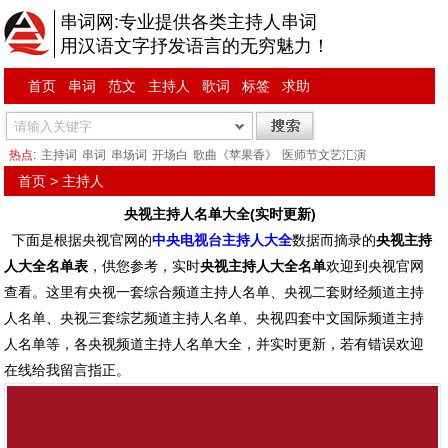
串词网:专业提供各类主持人串词
用汉语文字抒发语言的无穷魅力！
首页
串词
范文
主持人
歌词
标签
求助
热点:
主持词
串词
串场词
开场白
歌曲《苹果香》
医师节文艺汇演
首页
>
主持人
央视主持人名单大全(实时更新)
下面是根据央视官网的
中央电视台主持人大全
数据而摘录的
央视主持
人大全名单表
，供您参考，实时
央视主持人大全名单
欢迎到央视官网
查看。这里有央视一套综合频道主持人名单、央视二套财经频道主持
人名单、央视三套综艺频道主持人名单、央视四套中文国际频道主持
人名单等，各央视频道主持人名单大全，并实时更新，若有错误欢迎
在线给我留言指正。