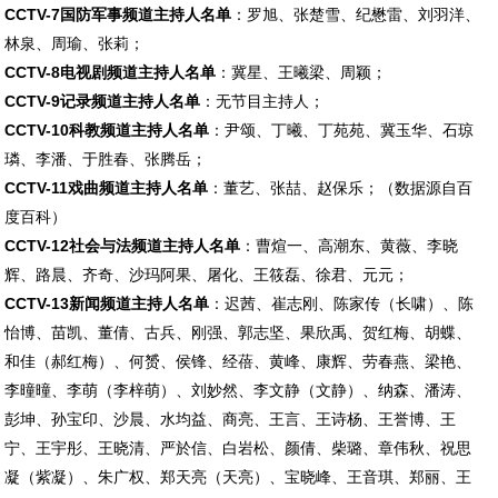
CCTV-7国防军事频道主持人名单
：罗旭、张楚雪、纪懋雷、刘羽洋、
林泉、周瑜、张莉；
CCTV-8电视剧频道主持人名单
：冀星、王曦梁、周颖；
CCTV-9记录频道主持人名单
：无节目主持人；
CCTV-10科教频道主持人名单
：尹颂、丁曦、丁苑苑、冀玉华、石琼
璘、李潘、于胜春、张腾岳；
CCTV-11戏曲频道主持人名单
：董艺、张喆、赵保乐；（数据源自百
度百科）
CCTV-12社会与法频道主持人名单
：曹煊一、高潮东、黄薇、李晓
辉、路晨、齐奇、沙玛阿果、屠化、王筱磊、徐君、元元；
CCTV-13新闻频道主持人名单
：迟茜、崔志刚、陈家传（长啸）、陈
怡博、苗凯、董倩、古兵、刚强、郭志坚、果欣禹、贺红梅、胡蝶、
和佳（郝红梅）、何赟、侯锋、经蓓、黄峰、康辉、劳春燕、梁艳、
李曈曈、李萌（李梓萌）、刘妙然、李文静（文静）、纳森、潘涛、
彭坤、孙宝印、沙晨、水均益、商亮、王言、王诗杨、王誉博、王
宁、王宇彤、王晓清、严於信、白岩松、颜倩、柴璐、章伟秋、祝思
凝（紫凝）、朱广权、郑天亮（天亮）、宝晓峰、王音琪、郑丽、王