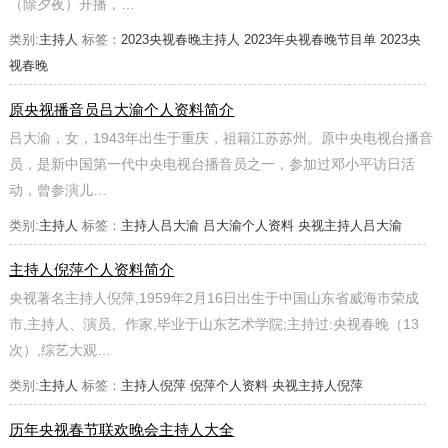
（除夕夜）开播，…
类别:
主持人
标签：
2023央视春晚主持人
2023年央视春晚节目单
2023央
视春晚
原央视播音员吕大渝个人资料简介
吕大渝，女，1943年出生于重庆，祖籍江苏苏州。原中央电视台播音
员，是新中国第一代中央电视台播音员之一，参加过邓小平访日活
动，曾参演儿…
类别:
主持人
标签：
主持人吕大渝
吕大渝个人资料
央视主持人吕大渝
主持人倪萍个人资料简介
央视著名主持人倪萍,1959年2月16日出生于中国山东省威海市荣成
市,主持人、演员、作家,毕业于山东艺术学院;主持过:央视春晚（13
次）,综艺大观…
类别:
主持人
标签：
主持人倪萍
倪萍个人资料
央视主持人倪萍
历年央视春节联欢晚会主持人大全