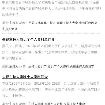
中央电视台春节联欢晚会简称央视春节联欢晚会,或央视春晚,下面是
串词网收集的历年央视春晚主持人大全,并持续更新！历年央视春节联
欢晚会主持…
类别:
主持人
标签：
历届央视春晚主持人
春晚主持人大全
春节联欢晚会
主持人大全
央视主持人撒贝宁个人资料及简介
撒贝宁，回族，1976年3月23日出生于广东省湛江市，籍贯湖北省武
汉市，祖籍安徽和县，毕业于北京大学法律系，获得法学硕士学位，
中国内地节目…
类别:
主持人
标签：
主持人撒贝宁
撒贝宁个人资料
央视主持人撒贝宁
央视主持人李咏个人资料简介
李咏(1968年5月3日—2018年10月25日)，男，汉族，出生于新疆自
治区乌鲁木齐市沙依巴克区，毕业于北京广播学院，中国内地节目主
持人、中国传…
类别:
主持人
标签：
主持人李咏
李咏个人资料
央视主持人李咏