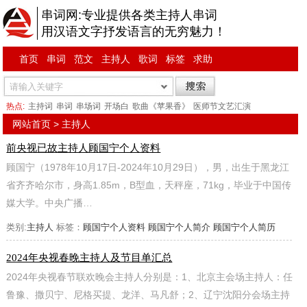
串词网:专业提供各类主持人串词
用汉语文字抒发语言的无穷魅力！
首页
串词
范文
主持人
歌词
标签
求助
热点:
主持词
串词
串场词
开场白
歌曲《苹果香》
医师节文艺汇演
网站首页
>
主持人
前央视已故主持人顾国宁个人资料
顾国宁（1978年10月17日-2024年10月29日），男，出生于黑龙江
省齐齐哈尔市，身高1.85m，B型血，天秤座，71kg，毕业于中国传
媒大学。中央广播…
类别:
主持人
标签：
顾国宁个人资料
顾国宁个人简介
顾国宁个人简历
2024年央视春晚主持人及节目单汇总
2024年央视春节联欢晚会主持人分别是：1、北京主会场主持人：任
鲁豫、撒贝宁、尼格买提、龙洋、马凡舒；2、辽宁沈阳分会场主持