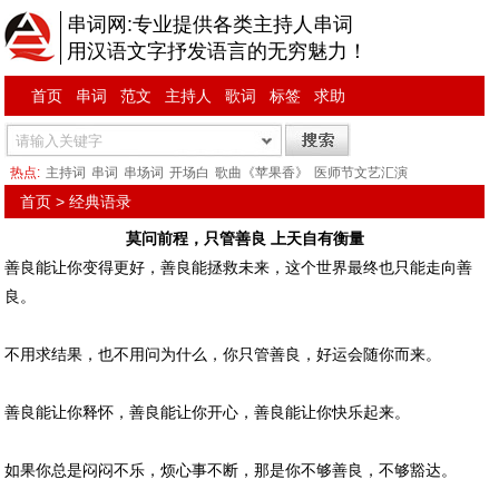
串词网:专业提供各类主持人串词
用汉语文字抒发语言的无穷魅力！
首页
串词
范文
主持人
歌词
标签
求助
热点:
主持词
串词
串场词
开场白
歌曲《苹果香》
医师节文艺汇演
首页
>
经典语录
莫问前程，只管善良 上天自有衡量
善良能让你变得更好，善良能拯救未来，这个世界最终也只能走向善
良。
不用求结果，也不用问为什么，你只管善良，好运会随你而来。
善良能让你释怀，善良能让你开心，善良能让你快乐起来。
如果你总是闷闷不乐，烦心事不断，那是你不够善良，不够豁达。