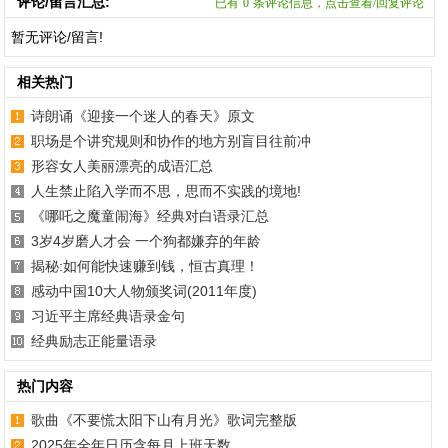
评论/留言汇总:
已有
0
条评论信息，点击查看/回复评论
暂无评论/留言!
相关热门
诗朗诵《迎接一个迷人的春天》原文
职场是个讲究规则和协作的地方别盲目往前冲
形容女人美丽漂亮的成语汇总
人生禁止陷入学而不思，思而不实践的境地!
《哪吒之魔童闹海》经典对白语录汇总
3岁4岁磨人才会 一个狗都嫌弃的年龄
揭秘:如何能快速赚到钱，恒古真理！
感动中国10大人物颁奖词(2011年度)
习近平主席经典语录金句
经典励志正能量语录
热门内容
歌曲《不要慌太阳下山有月光》歌词完整版
2025年全年日历含每月上班天数