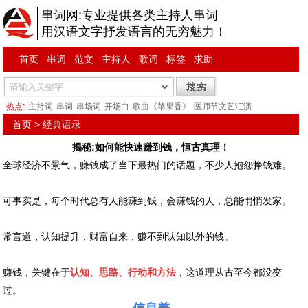
串词网:专业提供各类主持人串词
用汉语文字抒发语言的无穷魅力！
首页
串词
范文
主持人
歌词
标签
求助
热点:
主持词
串词
串场词
开场白
歌曲《苹果香》
医师节文艺汇演
首页
>
经典语录
揭秘:如何能快速赚到钱，恒古真理！
全球经济不景气，赚钱成了当下最热门的话题，不少人抱怨挣钱难。
可事实是，每个时代总有人能赚到钱，会赚钱的人，总能悄悄发家。
常言道，认知提升，财富自来，赚不到认知以外的钱。
赚钱，关键在于
认知、思路、行动和方法
，这道理从古至今都没变
过。