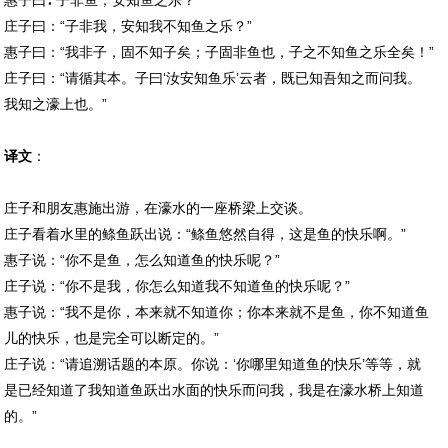
惠子曰∶“子非鱼，安知鱼之乐？”
庄子曰：“子非我，安知我不知鱼之乐？”
惠子曰：“我非子，固不知子矣；子固非鱼也，子之不知鱼之乐全矣！”
庄子曰：“请循其本。子曰‘汝安知鱼乐’云者，既已知吾知之而问我。
我知之濠上也。”
译文
：
庄子和朋友惠施出游，在濠水的一座桥梁上交谈。
庄子看着水里的鲦鱼跃出说：“鲦鱼悠然自得，这是鱼的快乐啊。”
惠子说：“你不是鱼，怎么知道鱼的快乐呢？”
庄子说：“你不是我，你怎么知道我不知道鱼的快乐呢？”
惠子说：“我不是你，本来就不知道你；你本来就不是鱼，你不知道鱼
儿的快乐，也是完全可以断定的。”
庄子说：“请追溯话题的本原。你说：‘你哪里知道鱼的快乐’等等，就
是已经知道了我知道鱼跃出水面的快乐而问我，我是在濠水桥上知道
的。”