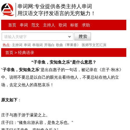
串词网:专业提供各类主持人串词
用汉语文字抒发语言的无穷魅力！
首页
串词
范文
主持人
歌词
标签
求助
热点:
主持词
串词
串场词
开场白
歌曲《苹果香》
医师节文艺汇演
首页
>
经典语录
“子非鱼，安知鱼之乐”是什么意思？
“
子非鱼，安知鱼之乐
”是出自惠子的一句话，被记录在《庄子·秋水》
中。说明不要总是以自己的眼光去看待他人，不要总站在他人的立
场，去定义他人的喜怒哀乐！
原文如下
：
庄子与惠子游于濠梁之上。
庄子曰：“鯈鱼出游从容，是鱼之乐也。”