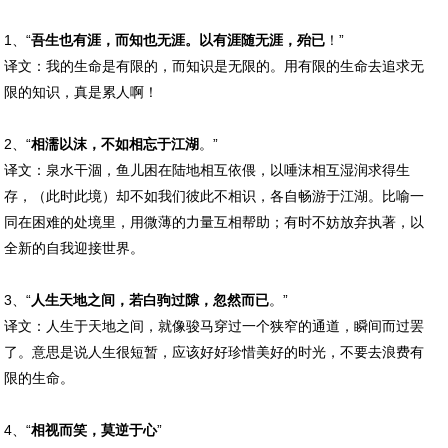
1、“
吾生也有涯，而知也无涯。以有涯随无涯，殆已
！”
译文：我的生命是有限的，而知识是无限的。用有限的生命去追求无
限的知识，真是累人啊！
2、“
相濡以沫，不如相忘于江湖
。”
译文：泉水干涸，鱼儿困在陆地相互依偎，以唾沫相互湿润求得生
存，（此时此境）却不如我们彼此不相识，各自畅游于江湖。比喻一
同在困难的处境里，用微薄的力量互相帮助；有时不妨放弃执著，以
全新的自我迎接世界。
3、“
人生天地之间，若白驹过隙，忽然而已
。”
译文：人生于天地之间，就像骏马穿过一个狭窄的通道，瞬间而过罢
了。意思是说人生很短暂，应该好好珍惜美好的时光，不要去浪费有
限的生命。
4、“
相视而笑，莫逆于心
”