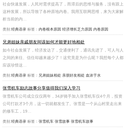
社会快速发展，人民对需求提高了，而滞后的思维与服务，没有跟上
这种发展，所以导致了各种原地内卷。我用互联网思维，来为大家解
析当前的内…
类别:
经典语录
标签：
内卷根本原因
经济增长乏力原因
内卷原因
兄弟姐妹亲戚朋友间该如何才能更好地相处
如今社会发展了，经济发达了，交通便利了，通讯先进了，可人与人
之间的来往、信任却越来越少了！这究竟是为什么呢？我想每个人都
应该珍惜这…
类别:
经典语录
标签：
兄弟姐妹相处
亲朋好友相处
血浓于水
张雪机车励志故事分享值得我们深入学习
张雪机车公司成立仅仅两年，34岁骑手加入张雪机车仅4个月，投资
公司打款才3个月，这一切就都发生了。张雪是一个从山村里走出来
的修车工，19…
类别:
经典语录
标签：
张雪机车
张雪故事
张雪机车故事