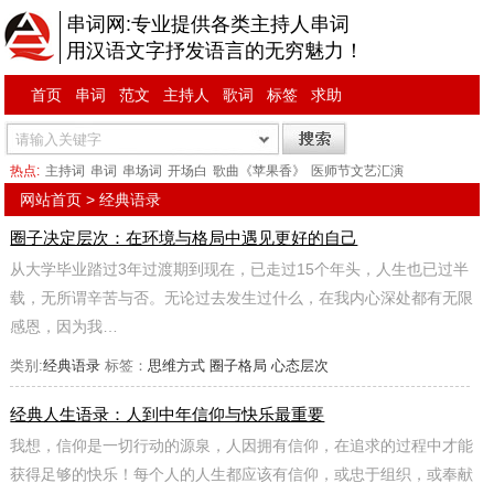
串词网:专业提供各类主持人串词
用汉语文字抒发语言的无穷魅力！
首页
串词
范文
主持人
歌词
标签
求助
热点:
主持词
串词
串场词
开场白
歌曲《苹果香》
医师节文艺汇演
网站首页
>
经典语录
圈子决定层次：在环境与格局中遇见更好的自己
从大学毕业踏过3年过渡期到现在，已走过15个年头，人生也已过半
载，无所谓辛苦与否。无论过去发生过什么，在我内心深处都有无限
感恩，因为我…
类别:
经典语录
标签：
思维方式
圈子格局
心态层次
经典人生语录：人到中年信仰与快乐最重要
我想，信仰是一切行动的源泉，人因拥有信仰，在追求的过程中才能
获得足够的快乐！每个人的人生都应该有信仰，或忠于组织，或奉献