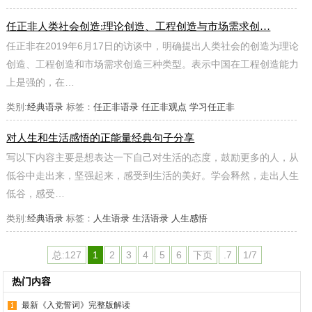
任正非人类社会创造:理论创造、工程创造与市场需求创…
任正非在2019年6月17日的访谈中，明确提出人类社会的创造为理论
创造、工程创造和市场需求创造三种类型。表示中国在工程创造能力
上是强的，在…
类别:
经典语录
标签：
任正非语录
任正非观点
学习任正非
对人生和生活感悟的正能量经典句子分享
写以下内容主要是想表达一下自己对生活的态度，鼓励更多的人，从
低谷中走出来，坚强起来，感受到生活的美好。学会释然，走出人生
低谷，感受…
类别:
经典语录
标签：
人生语录
生活语录
人生感悟
总:127
1
2
3
4
5
6
下页
.7
1/7
热门内容
最新《入党誓词》完整版解读