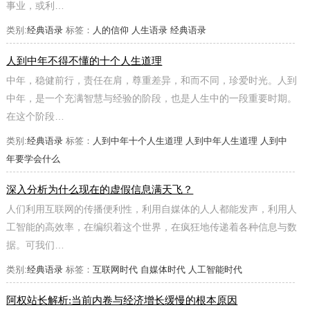
事业，或利…
类别:
经典语录
标签：
人的信仰
人生语录
经典语录
人到中年不得不懂的十个人生道理
中年，稳健前行，责任在肩，尊重差异，和而不同，珍爱时光。人到
中年，是一个充满智慧与经验的阶段，也是人生中的一段重要时期。
在这个阶段…
类别:
经典语录
标签：
人到中年十个人生道理
人到中年人生道理
人到中
年要学会什么
深入分析为什么现在的虚假信息满天飞？
人们利用互联网的传播便利性，利用自媒体的人人都能发声，利用人
工智能的高效率，在编织着这个世界，在疯狂地传递着各种信息与数
据。可我们…
类别:
经典语录
标签：
互联网时代
自媒体时代
人工智能时代
阿权站长解析:当前内卷与经济增长缓慢的根本原因