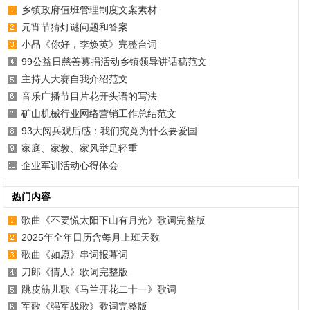
乡镇政府值班管理制度文案素材
元宵节猜灯谜问题和答案
小品《你好，李焕英》完整台词
99公益日慈善募捐活动乡镇领导讲话稿范文
主持人大赛自我介绍范文
音乐广播节目片花开头语的写法
矿山机械行业网络营销工作总结范文
93大阅兵观后感：我们究竟为什么要爱国
家庭、家教、家风举足轻重
企业军训活动心得体会
热门内容
歌曲《不要慌太阳下山有月光》歌词完整版
2025年全年日历含每月上班天数
歌曲《如愿》串词报幕词
刀郎《情人》歌词完整版
跳皮筋儿歌《马兰开花二十一》歌词
军歌《强军战歌》歌词完整版