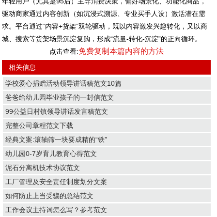
年轻用户（尤其是95后）主导消费决策，偏好场景化、功能化商品，
驱动商家通过内容创新（如沉浸式溯源、专业买手人设）激活潜在需
求。平台通过“内容+货架”双轮驱动，既以内容激发兴趣转化，又以商
城、搜索等货架场景沉淀复购，形成“流量-转化-沉淀”的正向循环。
免费复制本篇内容的方法
点击查看:
相关信息
学校爱心捐赠活动领导讲话稿范文10篇
爸爸给幼儿园毕业孩子的一封信范文
99公益日村镇领导讲话发言稿范文
完整公司章程范文下载
经典文案:滚轴筛一块要成精的“铁”
幼儿园0-7岁育儿教育心得范文
泥石分离机技术协议范文
工厂管理及安全责任制度划分文案
如何防止上当受骗的总结范文
工作会议主持词怎么写？参考范文