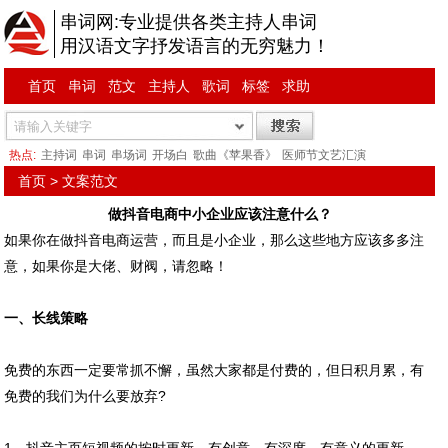
串词网:专业提供各类主持人串词
用汉语文字抒发语言的无穷魅力！
首页
串词
范文
主持人
歌词
标签
求助
热点:
主持词
串词
串场词
开场白
歌曲《苹果香》
医师节文艺汇演
首页
>
文案范文
做抖音电商中小企业应该注意什么？
如果你在做抖音电商运营，而且是小企业，那么这些地方应该多多注
意，如果你是大佬、财阀，请忽略！
一、长线策略
免费的东西一定要常抓不懈，虽然大家都是付费的，但日积月累，有
免费的我们为什么要放弃?