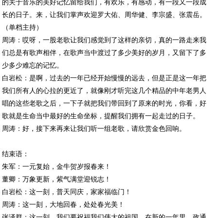
的关于音乐的美好记忆留给我们，有欢乐，有感动，有一段又一段成
长的日子。来，让我们掌声欢迎罗大佑、周华健、李宗盛、张震岳。
（单档主持）
周涛：哎呀，一股老歌让我们感觉到了这样的亲切，真的一路走来我
们总是有歌声相伴，在歌声当中渡过了多少美好的岁月，又留下了多
少多少难忘的记忆。
白岩松：是啊，过去的一年已经开始慢慢的远去，但是正是这一年把
我们所有人的心拉的更近了，就像刚才听完这几个精品的中年老男人
唱的这些老歌之后，一下子就把我们带回到了原来的时光，你看，好
歌就是生命当中最好的生命坐标，提醒我们拥有一起走过的日子。
周涛：好，接下来再来让我们听一组老歌，请欣赏金色回响。
结束语：
朱军：一元复始，金牛贺岁报春来！
董卿：万象更新，紫气满堂迎锐志！
白岩松：这一刻，普天同庆，家家福临门！
周涛：这一刻，大地回春，处处春光美！
张泽群：这一刻，我们要祝福我们伟大的祖国，在新的一年里，政通