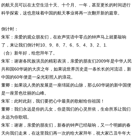
的航天员可以在太空生活十天、十个月、一年，甚至更长的时间进行
科学探索，这也意味着中国的航天事业将再一次翻开新的篇章。
倒计时：
朱军：亲爱的观众朋友们，在欢声笑语中零点的钟声马上就要敲响
了，来让我们倒计时10、9、8、7、6、5、4、3、2、1.
（合）新年好，给您拜年了。
朱军：谢谢各民族演员的精彩表演，亲爱的朋友们2009年是中华人民
共和国60华诞的大庆之年，如果说世界历史是一条长长的河流话，新
中国的60年便是一朵光彩照人的浪花。
董卿：如果说人类的发展是一座绵延的山脉，那么60华诞的新中国便
是一座景色壮丽的山峰。
朱军：此时此刻，我们要把心中最美的歌献给你祖国！
董卿：我们永远是你的儿女，你是我们的心灵所依，生命所系让我们
永远为你歌唱。
朱军：谢谢，亲爱的朋友们，新春的钟声已经敲响，又一个明媚的春
天向我们走来，在这里我们再一次的给大家拜年，祝大家己丑牛年大