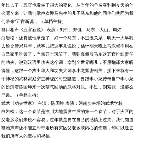
年过去了，五官也发生了很大的变化，从当年的争名夺利到今天的什
么呢？来，让我们掌声欢迎马先生的儿子马东和他的同伴们共同为我
们带来“五官新说”。（单档主持）
群口相声《五官新说》 表演：刘伟、郑健、马东、大山、周炜
白岩松：还真被他拿走了，好一个马东，不过没关系，明天一大早我
去给交管局拜年，就事儿把这事儿说说，估计明天晚上马东就不用在
自己家里吃饭了，当然开个玩笑了。我到真佩服马东这五官推卸责任
的功夫。说到汉语里功夫这个词，拿到全世界哪儿，不用翻译大家听
得懂，这跟一个杰出华人和功夫大师李小龙紧密相关，接下来就有一
个神秘的武林家庭穿过神秘的时空隧道，要跟李小龙传奇当中李小龙
的扮演着陈国坤来一次荡气回肠的武林对决。不过，别紧张，没那么
严肃。（单档主持）
武术《功夫世家》 主演：陈国坤 表演：河南少林塔沟武术学校
白岩松：这一个春节是汶川大地震发生后的第一个春节，对于灾区的
父老乡亲们来说不容易，过年就是要在自己的感情上过关。我们知道
鞭炮声声还不能立即带走所有灾区父老乡亲内心的伤痛，却可以送去
我们所有人的牵挂和祝福。