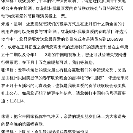
张泽群：观众朋友们牛年的钟声快要敲响了，请您赶快参加由中央电
视台主办的“郎酒，红花郎杯我最喜爱的春节联欢晚会节目的评选活
动”为您喜爱的节目和演员投上一票。
朱迅：是啊，还想提醒您我们的投票方式是在正月初十之前全国的手
机用户都可以免费参与到“郎酒，红花郎杯我最喜爱的春晚节目评选活
动当中”，您只需要发送您最喜爱的节目名或者是演员名到1066999
9，或者在正月初五之前请您寄出您的选票我们的选票是刊登在去年第
五十二期以及今年1——3期的中国电视报上，您还可以登陆央视网进
行投票呢，在正月十五之前呢都可以，我们等着您。
张泽群：发手机短信的观众朋友有机会赢取我们的幸运观众奖，奖品
是由杭州贝因美提供的春节联欢晚会的吉祥物“劲牛迎春”，评选结果将
在正月十五播出的元宵晚会，也就是我最喜爱的春节联欢晚会颁奖典
礼上公布。如果您还想了解更多的信息，请您拨打中国电信号码百事
通：118114。
朱迅：把它带回家祝你牛气冲天，亲爱的观众朋友们马上为大家送去
的是今晚的第四幅春联。
张泽群：上联是：今牛送福绿柳迎春盛景当惊世