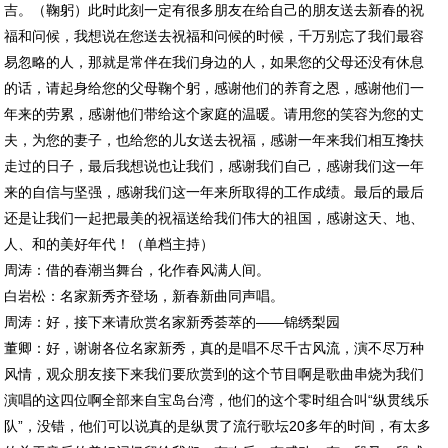
吉。（鞠躬）此时此刻一定有很多朋友在给自己的朋友送去新春的祝
福和问候，我想说在您送去祝福和问候的时候，千万别忘了我们最容
易忽略的人，那就是常伴在我们身边的人，如果您的父母还没有休息
的话，请起身给您的父母鞠个躬，感谢他们的养育之恩，感谢他们一
年来的劳累，感谢他们带给这个家庭的温暖。请用您的笑容为您的丈
夫，为您的妻子，也给您的儿女送去祝福，感谢一年来我们相互搀扶
走过的日子，最后我想说也让我们，感谢我们自己，感谢我们这一年
来的自信与坚强，感谢我们这一年来所取得的工作成绩。最后的最后
还是让我们一起把最美的祝福送给我们伟大的祖国，感谢这天、地、
人、和的美好年代！（单档主持）
周涛：借的春潮当舞台，化作春风满人间。
白岩松：名家新秀齐登场，新春新曲同声唱。
周涛：好，接下来请欣赏名家新秀荟萃的——锦绣梨园
董卿：好，谢谢各位名家新秀，真的是唱不尽千古风流，演不尽万种
风情，观众朋友接下来我们要欣赏到的这个节目啊是歌曲串烧为我们
演唱的这四位啊全部来自宝岛台湾，他们的这个零时组合叫“纵贯线乐
队”，没错，他们可以说真的是纵贯了流行歌坛20多年的时间，有太多