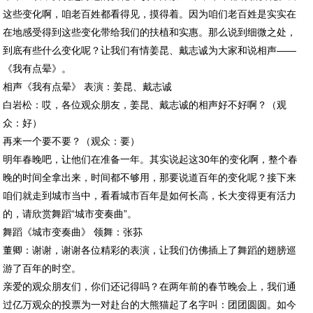
这些变化啊，咱老百姓都看得见，摸得着。因为咱们老百姓是实实在
在地感受得到这些变化带给我们的扶植和实惠。那么说到细微之处，
到底有些什么变化呢？让我们有情姜昆、戴志诚为大家和说相声——
《我有点晕》。
相声《我有点晕》 表演：姜昆、戴志诚
白岩松：哎，各位观众朋友，姜昆、戴志诚的相声好不好啊？（观
众：好）
再来一个要不要？（观众：要）
明年春晚吧，让他们在准备一年。其实说起这30年的变化啊，整个春
晚的时间全拿出来，时间都不够用，那要说道百年的变化呢？接下来
咱们就走到城市当中，看看城市百年是如何长高，长大变得更有活力
的，请欣赏舞蹈“城市变奏曲”。
舞蹈《城市变奏曲》 领舞：张荪
董卿：谢谢，谢谢各位精彩的表演，让我们仿佛插上了舞蹈的翅膀巡
游了百年的时空。
亲爱的观众朋友们，你们还记得吗？在两年前的春节晚会上，我们通
过亿万观众的投票为一对赴台的大熊猫起了名字叫：团团圆圆。如今