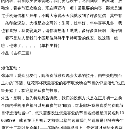
的内容。就拿除夕夜来说吧，我们要包饺子，吃团圆饭，帖窗花、放
鞭炮，看春节联欢晚会。现在啊还有一项非常重要的内容，那就是通
过手机短信相互拜年，不瞒大家说今天我就收到了许多短信，其中有
一条印象深刻。大概是这么写的：朱哥，过年好，年牛喜事儿多，我
也有喜报，我要娶媳妇，请你凑热闹！瞧瞧，多好多喜庆啊，我仔细
一看不是别人是我们小区那位胖胖乎乎特可爱的保安。说这话，瞧
瞧，他来了。。。。（单档主持）
小品《吉祥三宝》
短信互动：
张泽群：观众朋友们，随着春节联欢晚会大幕的拉开，由中央电视台
主办的“郎酒，红花郎杯我最喜爱的春节联欢晚会节目的评选活动”也已
经开始了，欢迎您踊跃参与投票。
朱迅：是啊，首先特别想告诉您，我们的投票方式是在正月初十之前
全国的手机用户都可以免费参与到“郎酒，红花郎杯我最喜爱的春晚节
目评选活动当中”，您只需要发送您最喜爱的节目名或者是演员名到10
669999，或者在正月初五之前寄出您的选票我们的选票是刊登在去年
第五十二期以及今年1——3期的中国电视报上，您还可以登陆央视网