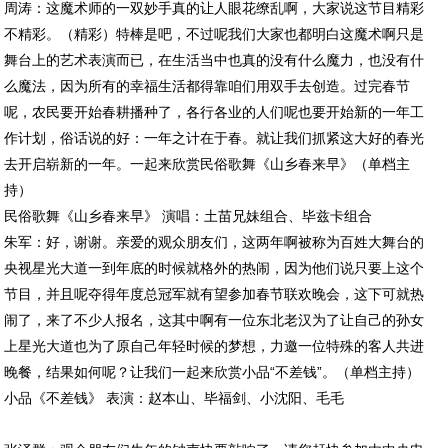
周涛：这魔术师的一双妙手真的让人眼花缭乱啊，大家说这节目精彩
不精彩。（精彩）特棒是吧，不过呢我们大家也都明白这魔术啊只是
舞台上的艺术表演而已，在生活当中也真的没有什么魔力，也没有什
么魔法，因为所有的幸福生活都得靠咱们用双手去创造。过完春节
呢，农民要开始春耕播种了，各行各业的人们呢也要开始新的一年工
作计划，俗话说的好：一年之计在于春。就让我们抓紧这大好的春光
去开启崭新的一年。一起来欣赏民俗歌舞《山乡春来早》（单档主
持）
民俗歌舞《山乡春来早》 演唱：土苗兄妹组合、毕兹卡组合
朱军：好，谢谢。亲爱的观众朋友们，这两年啊被称为百姓大舞台的
央视星光大道一到年底的时候就格外的热闹，因为他们说只要上这个
节目，并且呢夺得年度总冠军就有望参加春节联欢晚会，这下可就热
闹了，来了不少人报名，这其中啊有一位东北老汉为了让自己的孙女
上星光大道也为了原自己年轻时候的梦想，力邀一位特殊的客人共进
晚餐，结果如何呢？让我们一起来欣赏小品“不差钱”。（单档主持）
小品《不差钱》 表演：赵本山、毕福剑、小沈阳、毛毛