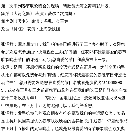
第一次来到春节联欢晚会的现场，请欣赏大河之舞精彩片段。
舞蹈《大河之舞》 表演：爱尔兰踢踏舞团
相声剧《暖冬》 表演：冯巩、金玉婷
杂技《抖杠》 表演：上海杂技团
张泽群：观众朋友们，我们的晚会已经进行了三个多小时了，欢迎您
参加欢迎您参加由中央电视台主办的“郎酒，红花郎杯我最喜爱的春节
联欢晚会节目的评选活动”为您喜爱的节目和演员投上一票。
朱迅：是啊，还想提醒您我们的投票方式是在正月初十之前全国的手
机用户都可以免费参与到“郎酒，红花郎杯我最喜爱的春晚节目评选活
动当中”，您只需要发送您最喜爱的节目名或者是演员名到1066999
9，或者在正月初五之前请您寄出您的选票我们的选票是刊登在去年第
五十二期以及今年1——3期的中国电视报上，您还可以登陆央视网进
行投票呢，在正月十五之前呢都可以，我们等着您。
张泽群：发手机短信的观众朋友有机会赢取我们的幸运观众奖，奖品
是由杭州贝因美提供的春节联欢晚会的吉祥物“劲牛迎春”，评选结果将
在正月十五播出的元宵晚会，也就是我最喜爱的春节联欢晚会颁奖典