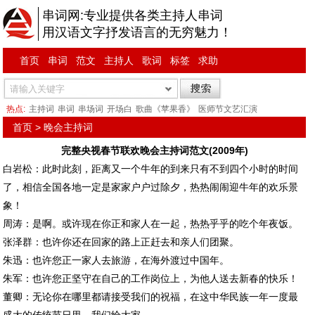
串词网:专业提供各类主持人串词
用汉语文字抒发语言的无穷魅力！
首页
串词
范文
主持人
歌词
标签
求助
热点:
主持词
串词
串场词
开场白
歌曲《苹果香》
医师节文艺汇演
首页
>
晚会主持词
完整央视春节联欢晚会主持词范文(2009年)
白岩松：此时此刻，距离又一个牛年的到来只有不到四个小时的时间
了，相信全国各地一定是家家户户过除夕，热热闹闹迎牛年的欢乐景
象！
周涛：是啊。或许现在你正和家人在一起，热热乎乎的吃个年夜饭。
张泽群：也许你还在回家的路上正赶去和亲人们团聚。
朱迅：也许您正一家人去旅游，在海外渡过中国年。
朱军：也许您正坚守在自己的工作岗位上，为他人送去新春的快乐！
董卿：无论你在哪里都请接受我们的祝福，在这中华民族一年一度最