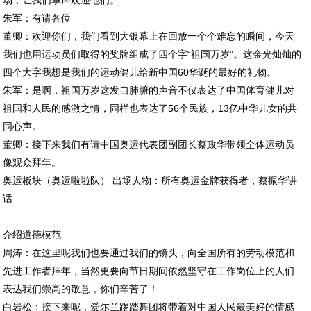
场，让我们掌声欢迎他们。
朱军：有请各位
董卿：欢迎你们，我们看到大银幕上在回放一个个难忘的瞬间，今天
我们也用运动员们取得的奖牌组成了四个字“祖国万岁”。这金光灿灿的
四个大字我想是我们的运动健儿给新中国60华诞的最好的礼物。
朱军：是啊，祖国万岁这发自肺腑的声音不仅表达了中国体育健儿对
祖国和人民的感激之情，同样也表达了56个民族，13亿中华儿女的共
同心声。
董卿：接下来我们有请中国奥运代表团副团长蔡政华带领全体运动员
像观众拜年。
奥运板块（奥运啦啦队） 出场人物：所有奥运金牌获得者，蔡振华讲
话
介绍道德模范
周涛：在这里呢我们也要通过我们的镜头，向全国所有的劳动模范和
先进工作者拜年，当然更要向节日期间依然坚守在工作岗位上的人们
表达我们崇高的敬意，你们辛苦了！
白岩松：接下来呢，爱尔兰踢踏舞团将带着对中国人民最美好的情感