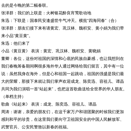
去的是今晚的第二幅春联。
张泽群：我们的上联是：火树银花酔良宵莺歌动地
朱迅：下联是：国泰民安逢盛世牛气冲天。横批“四海同春”（合）
张泽群：朋友们接下来有请黄宏、巩汉林、魏积安、黄小娟为我们带
来小品“黄豆黄”。
朱迅：他们来了
小品《黄豆黄》 表演：黄宏、巩汉林、魏积安、黄晓娟
董卿：各位，这份对祖国的深情和心底的民族自豪感，也让我想到在
我们春晚筹备期间啊很多海外华人通过网络给我们留言，其中有一位
说：虽然我身在海外，但是心和祖国一起跳动，祖国的强盛是我们最
大的荣耀，那接下来就让我们掌声欢迎成龙、陈奕迅、容祖儿、谭晶
共同为我们演唱一首“站起来”，也把这首歌曲送给全世界的华人朋友。
（单档主持）
歌曲《站起来》 表演：成龙、陈奕迅、容祖儿、谭晶
周涛：谢谢，亲爱的朋友们，在这千家万户和谐团聚的时候我们更加
感到和平的珍贵，在这里我们要向守卫祖国安全的中国人民解放军、
武警官兵、公安民警致以新春的祝福。