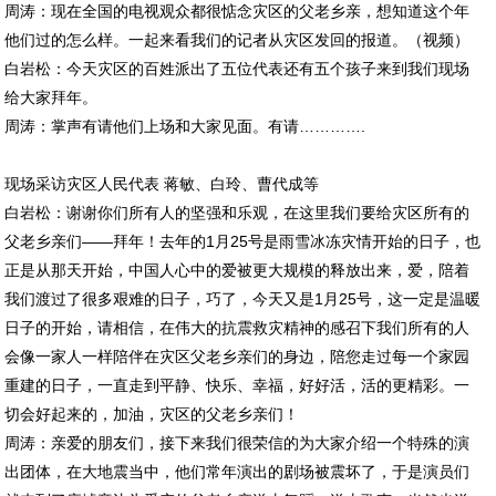
周涛：现在全国的电视观众都很惦念灾区的父老乡亲，想知道这个年
他们过的怎么样。一起来看我们的记者从灾区发回的报道。（视频）
白岩松：今天灾区的百姓派出了五位代表还有五个孩子来到我们现场
给大家拜年。
周涛：掌声有请他们上场和大家见面。有请………….
现场采访灾区人民代表 蒋敏、白玲、曹代成等
白岩松：谢谢你们所有人的坚强和乐观，在这里我们要给灾区所有的
父老乡亲们——拜年！去年的1月25号是雨雪冰冻灾情开始的日子，也
正是从那天开始，中国人心中的爱被更大规模的释放出来，爱，陪着
我们渡过了很多艰难的日子，巧了，今天又是1月25号，这一定是温暖
日子的开始，请相信，在伟大的抗震救灾精神的感召下我们所有的人
会像一家人一样陪伴在灾区父老乡亲们的身边，陪您走过每一个家园
重建的日子，一直走到平静、快乐、幸福，好好活，活的更精彩。一
切会好起来的，加油，灾区的父老乡亲们！
周涛：亲爱的朋友们，接下来我们很荣信的为大家介绍一个特殊的演
出团体，在大地震当中，他们常年演出的剧场被震坏了，于是演员们