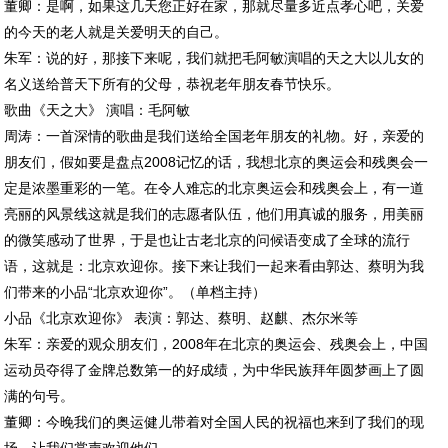
董卿：是啊，如果这几天您正好在家，那就尽量多近点孝心吧，关爱
的今天的老人就是关爱明天的自己。
朱军：说的好，那接下来呢，我们就把毛阿敏演唱的天之大以儿女的
名义送给普天下所有的父母，恭祝老年朋友春节快乐。
歌曲《天之大》 演唱：毛阿敏
周涛：一首深情的歌曲是我们送给全国老年朋友的礼物。好，亲爱的
朋友们，假如要是盘点2008记忆的话，我想北京的奥运会和残奥会一
定是浓墨重彩的一笔。在令人难忘的北京奥运会和残奥会上，有一道
亮丽的风景线这就是我们的志愿者队伍，他们用真诚的服务，用美丽
的微笑感动了世界，于是也让古老北京的问候语变成了全球的流行
语，这就是：北京欢迎你。接下来让我们一起来看由郭达、蔡明为我
们带来的小品“北京欢迎你”。（单档主持）
小品《北京欢迎你》 表演：郭达、蔡明、赵麒、杰尔米等
朱军：亲爱的观众朋友们，2008年在北京的奥运会、残奥会上，中国
运动员夺得了金牌总数第一的好成绩，为中华民族拜年圆梦画上了圆
满的句号。
董卿：今晚我们的奥运健儿带着对全国人民的祝福也来到了我们的现