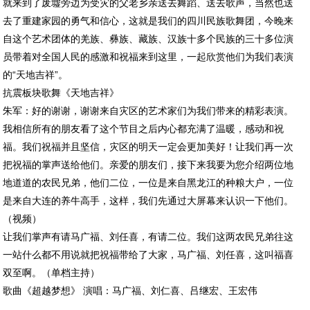
就来到了废墟旁边为受灾的父老乡亲送去舞蹈、送去歌声，当然也送
去了重建家园的勇气和信心，这就是我们的四川民族歌舞团，今晚来
自这个艺术团体的羌族、彝族、藏族、汉族十多个民族的三十多位演
员带着对全国人民的感激和祝福来到这里，一起欣赏他们为我们表演
的“天地吉祥”。
抗震板块歌舞《天地吉祥》
朱军：好的谢谢，谢谢来自灾区的艺术家们为我们带来的精彩表演。
我相信所有的朋友看了这个节目之后内心都充满了温暖，感动和祝
福。我们祝福并且坚信，灾区的明天一定会更加美好！让我们再一次
把祝福的掌声送给他们。亲爱的朋友们，接下来我要为您介绍两位地
地道道的农民兄弟，他们二位，一位是来自黑龙江的种粮大户，一位
是来自大连的养牛高手，这样，我们先通过大屏幕来认识一下他们。
（视频）
让我们掌声有请马广福、刘任喜，有请二位。我们这两农民兄弟往这
一站什么都不用说就把祝福带给了大家，马广福、刘任喜，这叫福喜
双至啊。（单档主持）
歌曲《超越梦想》 演唱：马广福、刘仁喜、吕继宏、王宏伟