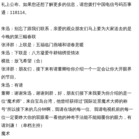
礼上公布。如果您还想了解更多的信息，请您拨打中国电信号码百事
通：118114。
朱迅：别忘了跟我们联系，亲爱的观众朋友们马上要为大家送去的是
今晚的第三幅春联
张泽群：上联是：五福临门燕哺和谐春意暖
朱迅：下联是：八方凝爱牛耕锦绣世情浓
横批：放飞希望（合）
张泽群：朋友们，接下来有请董卿给你介绍一个一定会让你大开眼界
的节目。
朱迅：有请
董卿：谢谢朱迅，谢谢则群，好，朋友们接下来我要为你介绍的是一
位“魔术师”，来自宝岛台湾，他曾经获得过“国际近景魔术大师的称
号”所以接下来的几分钟啊，我请在场的每一位、我请电视机前的每一
位一定要睁大你的双眼看一看他的神奇手法能不能颠覆你的眼力，有
请刘谦！（单档主持）
魔术