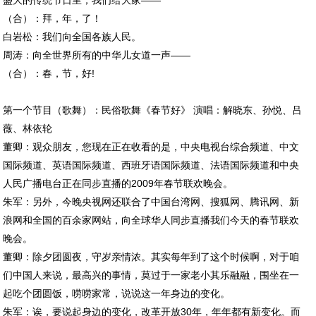
盛大的传统节日里，我们给大家——
（合）：拜，年，了！
白岩松：我们向全国各族人民。
周涛：向全世界所有的中华儿女道一声——
（合）：春，节，好!
第一个节目（歌舞）：民俗歌舞《春节好》 演唱：解晓东、孙悦、吕
薇、林依轮
董卿：观众朋友，您现在正在收看的是，中央电视台综合频道、中文
国际频道、英语国际频道、西班牙语国际频道、法语国际频道和中央
人民广播电台正在同步直播的2009年春节联欢晚会。
朱军：另外，今晚央视网还联合了中国台湾网、搜狐网、腾讯网、新
浪网和全国的百余家网站，向全球华人同步直播我们今天的春节联欢
晚会。
董卿：除夕团圆夜，守岁亲情浓。其实每年到了这个时候啊，对于咱
们中国人来说，最高兴的事情，莫过于一家老小其乐融融，围坐在一
起吃个团圆饭，唠唠家常，说说这一年身边的变化。
朱军：诶，要说起身边的变化，改革开放30年，年年都有新变化。而