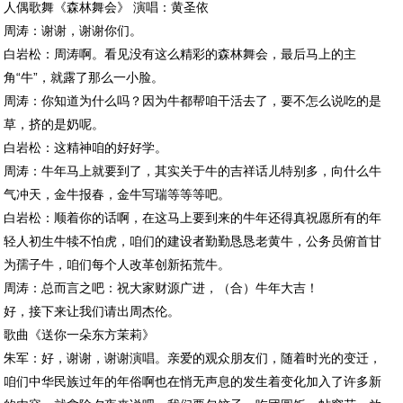
人偶歌舞《森林舞会》 演唱：黄圣依
周涛：谢谢，谢谢你们。
白岩松：周涛啊。看见没有这么精彩的森林舞会，最后马上的主
角“牛”，就露了那么一小脸。
周涛：你知道为什么吗？因为牛都帮咱干活去了，要不怎么说吃的是
草，挤的是奶呢。
白岩松：这精神咱的好好学。
周涛：牛年马上就要到了，其实关于牛的吉祥话儿特别多，向什么牛
气冲天，金牛报春，金牛写瑞等等等吧。
白岩松：顺着你的话啊，在这马上要到来的牛年还得真祝愿所有的年
轻人初生牛犊不怕虎，咱们的建设者勤勤恳恳老黄牛，公务员俯首甘
为孺子牛，咱们每个人改革创新拓荒牛。
周涛：总而言之吧：祝大家财源广进，（合）牛年大吉！
好，接下来让我们请出周杰伦。
歌曲《送你一朵东方茉莉》
朱军：好，谢谢，谢谢演唱。亲爱的观众朋友们，随着时光的变迁，
咱们中华民族过年的年俗啊也在悄无声息的发生着变化加入了许多新