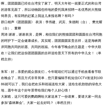
啊，团团圆圆已经在台湾安了家了。明天大年初一就要正式的和台湾
的游客见面了，所以动物园也特地的委托我来招聘一名优秀的大熊猫
饲养员，有应聘的赶紧上我这儿来报名啊？有吗？
群口相声《团团圆圆》 表演：李伟建、武宾、朱德刚（台）、樊光耀
（台）、董卿
周涛:谢谢，谢谢表演，是啊，相信我们的熊猫团团和圆圆在台湾同胞
的呵护下一定会健康成长。其实呢，团团圆圆富贵吉祥，这是海峡两
岸同胞共同的祈愿、共同的祝福。今年春节晚会的主题是：中华大联
欢！让我们把这份团团圆圆的吉祥送给普天下所有的中华儿女！（单
档主持）
朱军：好，亲爱的观众朋友们，今年呢咱们可以通过手机收看春节联
欢晚会了，而且方式非常简单，您只要编辑手机短信CCTV发送到100
86就可以了，我们会把欢乐和祝福送给大家，送给生机勃勃的绿色大
地，愿牛年这个好年景带给我们每个人好心情！
大家瞧，这只可爱的鹦鹉啊给大家送来了一份请柬，要请大家一同去
参加“森林舞会”。大家一起去好吗？（单档主持）