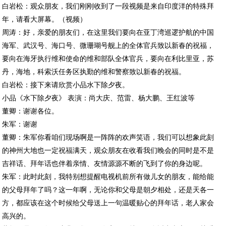
白岩松：观众朋友，我们刚刚收到了一段视频是来自印度洋的特殊拜
年，请看大屏幕。（视频）
周涛：好，亲爱的朋友们，在这里我们要向在亚丁湾巡逻护航的中国
海军、武汉号、海口号、微珊瑚号舰上的全体官兵致以新春的祝福，
要向在海牙执行维和使命的维和部队全体官兵，要向在利比里亚，苏
丹，海地，科索沃任务区执勤的维和警察致以新春的祝福。
白岩松：接下来请欣赏小品水下除夕夜。
小品《水下除夕夜》 表演：尚大庆、范雷、杨大鹏、王红波等
董卿：谢谢各位。
朱军：谢谢
董卿：朱军你看咱们现场啊是一阵阵的欢声笑语，我们可以想象此刻
的神州大地也一定祝福满天，观众朋友在收看我们晚会的同时是不是
吉祥话、拜年话也伴着亲情、友情源源不断的飞到了你的身边呢。
朱军：此时此刻，我特别想提醒电视机前所有做儿女的朋友，能给能
的父母拜年了吗？这一年啊，无论你和父母是朝夕相处，还是天各一
方，都应该在这个时候给父母送上一句温暖贴心的拜年话，老人家会
高兴的。