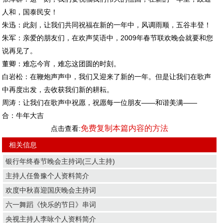
人和，国泰民安！
朱迅：此刻，让我们共同祝福在新的一年中，风调雨顺，五谷丰登！
朱军：亲爱的朋友们，在欢声笑语中，2009年春节联欢晚会就要和您
说再见了。
董卿：难忘今宵，难忘这团圆的时刻。
白岩松：在鞭炮声声中，我们又迎来了新的一年。但是让我们在歌声
中再度出发，去收获我们新的耕耘。
周涛：让我们在歌声中祝愿，祝愿每一位朋友——和谐美满——
合：牛年大吉
免费复制本篇内容的方法
点击查看:
相关信息
银行年终春节晚会主持词(三人主持)
主持人任鲁豫个人资料简介
欢度中秋喜迎国庆晚会主持词
六一舞蹈《快乐的节日》串词
央视主持人李咏个人资料简介