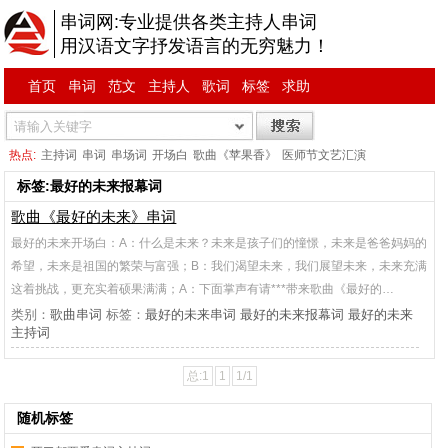
串词网:专业提供各类主持人串词
用汉语文字抒发语言的无穷魅力！
首页
串词
范文
主持人
歌词
标签
求助
热点:
主持词
串词
串场词
开场白
歌曲《苹果香》
医师节文艺汇演
标签:最好的未来报幕词
歌曲《最好的未来》串词
最好的未来开场白：A：什么是未来？未来是孩子们的憧憬，未来是爸爸妈妈的
希望，未来是祖国的繁荣与富强；B：我们渴望未来，我们展望未来，未来充满
这着挑战，更充实着硕果满满；A：下面掌声有请***带来歌曲《最好的…
类别：
歌曲串词
标签：
最好的未来串词
最好的未来报幕词
最好的未来
主持词
总:1
1
1/1
随机标签