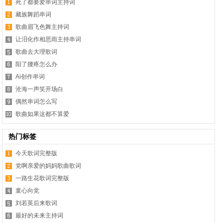
死了都要爱串词主持词
藏族舞蹈串词
歌曲眉飞色舞主持词
让泪化作相思雨主持串词
歌曲去大理歌词
阳了腰疼怎么办
Ai创作串词
沧海一声笑开场白
偶然串词怎么写
歌曲如果这都不算爱
热门标签
今天歌词完整版
党啊亲爱的妈妈歌曲歌词
一路生花歌词完整版
童心向党
刘若英后来歌词
最好的未来主持词