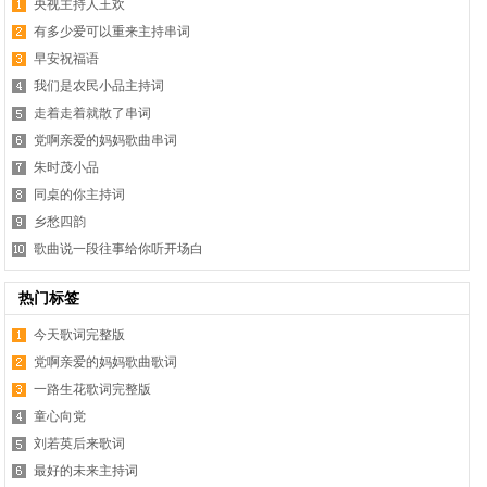
央视主持人王欢
有多少爱可以重来主持串词
早安祝福语
我们是农民小品主持词
走着走着就散了串词
党啊亲爱的妈妈歌曲串词
朱时茂小品
同桌的你主持词
乡愁四韵
歌曲说一段往事给你听开场白
热门标签
今天歌词完整版
党啊亲爱的妈妈歌曲歌词
一路生花歌词完整版
童心向党
刘若英后来歌词
最好的未来主持词