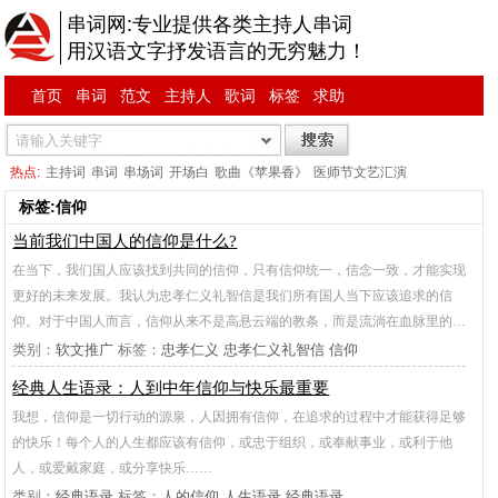
串词网:专业提供各类主持人串词
用汉语文字抒发语言的无穷魅力！
首页
串词
范文
主持人
歌词
标签
求助
热点:
主持词
串词
串场词
开场白
歌曲《苹果香》
医师节文艺汇演
标签:信仰
当前我们中国人的信仰是什么?
在当下，我们国人应该找到共同的信仰，只有信仰统一，信念一致，才能实现
更好的未来发展。我认为忠孝仁义礼智信是我们所有国人当下应该追求的信
仰。对于中国人而言，信仰从来不是高悬云端的教条，而是流淌在血脉里的…
类别：
软文推广
标签：
忠孝仁义
忠孝仁义礼智信
信仰
经典人生语录：人到中年信仰与快乐最重要
我想，信仰是一切行动的源泉，人因拥有信仰，在追求的过程中才能获得足够
的快乐！每个人的人生都应该有信仰，或忠于组织，或奉献事业，或利于他
人，或爱戴家庭，或分享快乐……
类别：
经典语录
标签：
人的信仰
人生语录
经典语录