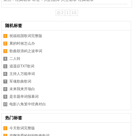
总:2
1
1/1
随机标签
祝福祖国歌词完整版
累的时候怎么办
歌曲鼓浪屿之波串词
二人转
逍遥叹TXT歌词
主持人万能串词
军魂歌曲歌词
未来我来开场白
是非题串词报幕词
电影八角笼中经典对白
热门标签
今天歌词完整版
党啊亲爱的妈妈歌曲歌词