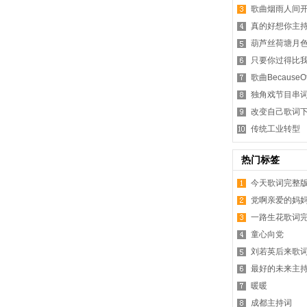
歌曲烟雨人间
真的好想你主
葫芦丝荷塘月
只要你过得比
歌曲Because
独角戏节目串
改变自己歌词
传统工业转型
热门标签
今天歌词完整
党啊亲爱的妈
一路生花歌词
童心向党
刘若英后来歌
最好的未来主
暖暖
成都主持词