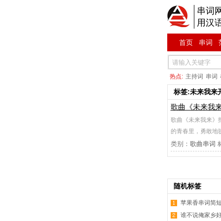
串词
用汉
首页
串词
热点:
主持词
串词
标签:未来我来
歌曲《未来我
歌曲《未来我来》
的青春里，勇敢地
类别：
歌曲串词
随机标签
苹果香串词简
谁不说俺家乡好