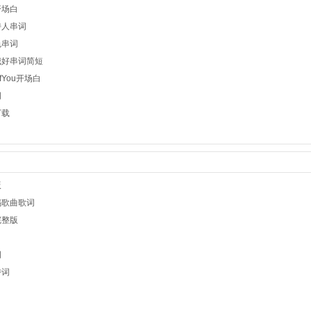
开场白
持人串词
色串词
我好串词简短
OfYou开场白
词
下载
版
妈歌曲歌词
完整版
词
持词