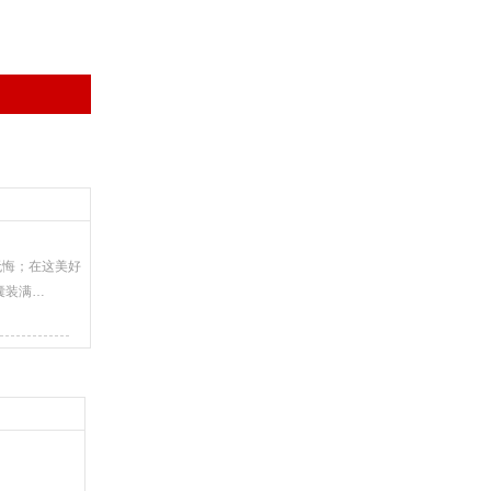
无悔；在这美好
囊装满…