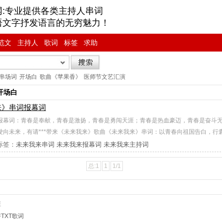
网:专业提供各类主持人串词
语文字抒发语言的无穷魅力！
范文
主持人
歌词
标签
求助
串场词
开场白
歌曲《苹果香》
医师节文艺汇演
开场白
来》串词报幕词
报幕词：青春是奉献，青春是激扬，青春是勇闯天涯；青春是热血豪迈，青春是奋斗
驶向未来，有请***带来《未来我来》歌曲《未来我来》串词：以青春向祖国告白，行
标签：
未来我来串词
未来我来报幕词
未来我来主持词
总:1
1
1/1
短
TXT歌词