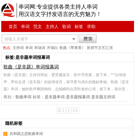
串词网:专业提供各类主持人串词
用汉语文字抒发语言的无穷魅力！
首页
串词
范文
主持人
歌词
标签
求助
热点:
主持词
串词
串场词
开场白
歌曲《苹果香》
医师节文艺汇演
标签:是非题串词报幕词
歌曲《是非题》串词报幕词
歌曲《是非题》主持词简短：爱里藏是非，歌中寻答案，接下来，***以情发
声，带你走进《是非题》的旋律迷宫，探寻爱与成长的微妙奥秘。歌曲《是非
题》串词：她的歌声爽朗独特，总能瞬间点亮听者的心境，接下来，请欣赏…
类别：
歌曲串词
标签：
是非题串词
是非题报幕词
是非题主持词
总:1
1
1/1
随机标签
共和国之恋歌曲串词