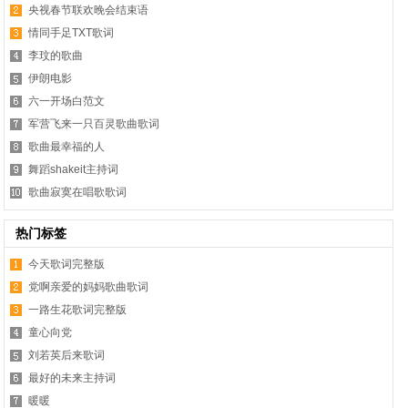
央视春节联欢晚会结束语
情同手足TXT歌词
李玟的歌曲
伊朗电影
六一开场白范文
军营飞来一只百灵歌曲歌词
歌曲最幸福的人
舞蹈shakeit主持词
歌曲寂寞在唱歌歌词
热门标签
今天歌词完整版
党啊亲爱的妈妈歌曲歌词
一路生花歌词完整版
童心向党
刘若英后来歌词
最好的未来主持词
暖暖