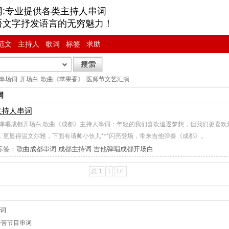
网:专业提供各类主持人串词
语文字抒发语言的无穷魅力！
范文
主持人
歌词
标签
求助
串场词
开场白
歌曲《苹果香》
医师节文艺汇演
词
主持人串词
他弹唱成都开场白,歌曲《成都》主持人串词：年轻的我们喜欢追逐梦想，但我们更喜欢
，更显得温文尔雅，下面有请帅小伙儿***闪亮登场，带来吉他弹奏《成都》。
标签：
歌曲成都串词
成都主持词
吉他弹唱成都开场白
总:1
1
1/1
歌词
辛苦节目串词