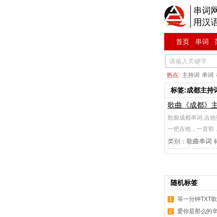
串词
用汉
首页
串词
热点:
主持词
串词
标签:成都主持
歌曲《成都》
歌曲成都串词,吉
一把吉他，一首歌
类别：
歌曲串词
随机标签
等一分钟TXT
爱你是那么的