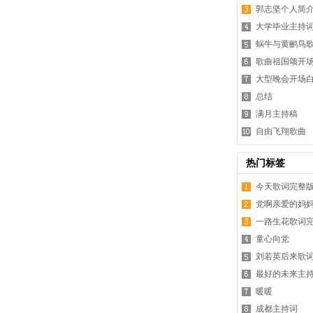
郭志坚个人简
大学毕业主持
蜗牛与黄鹂鸟
歌曲祖国颂开
大型晚会开场
总结
满月主持稿
自由飞翔歌曲
热门标签
今天歌词完整
党啊亲爱的妈
一路生花歌词
童心向党
刘若英后来歌
最好的未来主
暖暖
成都主持词