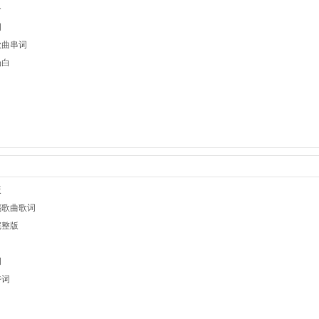
介
词
歌曲串词
场白
白
版
妈歌曲歌词
完整版
词
持词