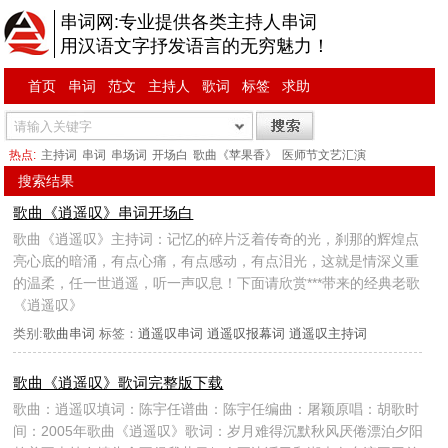
串词网:专业提供各类主持人串词
用汉语文字抒发语言的无穷魅力！
首页
串词
范文
主持人
歌词
标签
求助
热点:
主持词
串词
串场词
开场白
歌曲《苹果香》
医师节文艺汇演
搜索结果
歌曲《逍遥叹》串词开场白
歌曲《逍遥叹》主持词：记忆的碎片泛着传奇的光，刹那的辉煌点
亮心底的暗涌，有点心痛，有点感动，有点泪光，这就是情深义重
的温柔，任一世逍遥，听一声叹息！下面请欣赏***带来的经典老歌
《逍遥叹》
类别:
歌曲串词
标签：
逍遥叹串词
逍遥叹报幕词
逍遥叹主持词
歌曲《逍遥叹》歌词完整版下载
歌曲：逍遥叹填词：陈宇任谱曲：陈宇任编曲：屠颖原唱：胡歌时
间：2005年歌曲《逍遥叹》歌词：岁月难得沉默秋风厌倦漂泊夕阳