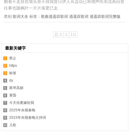
赖着不走挂在墙头舍不得我昔日伊人耳边话已和潮声向东流再回首
往事也随枫叶一片片落爱已走…
类别:
歌词大全
标签：
歌曲逍遥叹歌词
逍遥叹歌词
逍遥叹歌词完整版
总:2
1
1/1
最新关键字
禁止
https
标签
dy
斯琴高丽
黄昏
今天你要嫁给我
2025年央视春晚
2015年央视春晚主持词
儿歌