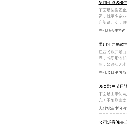
集团年终晚会
下面是某集团企
词，找更多企业
启新篇。女：凤
类别:
晚会主持词
通用江西民歌
江西民歌开场白
界，感受那浓郁
歌，如赣江之水
类别:
节目串词
标
晚会歌曲节目
下面是由串词网
充！不怕歌曲太
类别:
歌曲串词
标
公司迎春晚会