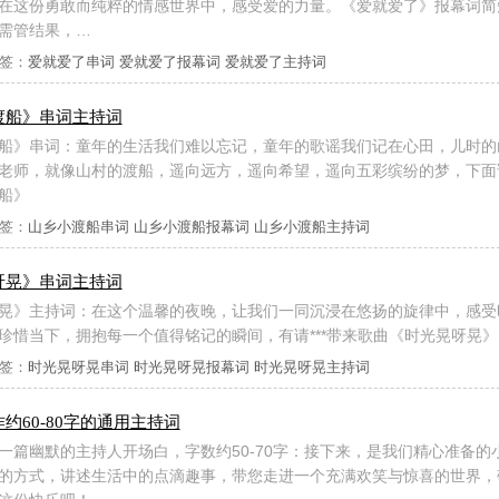
在这份勇敢而纯粹的情感世界中，感受爱的力量。《爱就爱了》报幕词简
需管结果，…
签：
爱就爱了串词
爱就爱了报幕词
爱就爱了主持词
渡船》串词主持词
船》串词：童年的生活我们难以忘记，童年的歌谣我们记在心田，儿时的
老师，就像山村的渡船，遥向远方，遥向希望，遥向五彩缤纷的梦，下面请
船》
签：
山乡小渡船串词
山乡小渡船报幕词
山乡小渡船主持词
呀晃》串词主持词
晃》主持词：在这个温馨的夜晚，让我们一同沉浸在悠扬的旋律中，感受
珍惜当下，拥抱每一个值得铭记的瞬间，有请***带来歌曲《时光晃呀晃》
签：
时光晃呀晃串词
时光晃呀晃报幕词
时光晃呀晃主持词
约60-80字的通用主持词
一篇幽默的主持人开场白，字数约50-70字：接下来，是我们精心准备的
的方式，讲述生活中的点滴趣事，带您走进一个充满欢笑与惊喜的世界，