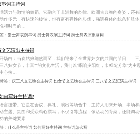
演串词主持词
满活力与激情的舞蹈。它融合了非洲舞的韵律、欧洲古典舞的身姿，还有
动作多元，有快速的旋转，也有富有弹性的步伐，强调身体的线条和肢体
性和时尚的…
签：
爵士舞表演串词
爵士舞表演主持词
爵士舞表演报幕词
节文艺演出主持词
开场白：当春姑娘翩然而至，我们迎来了全世界妇女的共同的节日——三
三八妇女节，丰富**的文化生活，我们以“唱响夕阳红，巾帼绽芳华”为主
中心拉…
标签：
庆三八文艺晚会主持词
妇女节文艺晚会主持词
三八节文艺汇演主持词
如何写好主持词?
语言纽带。它是在会议、典礼、演出等场合中，主持人用来开场、串场和
动主题、氛围和受众精心撰写，不仅引导流程，像活动的骨架，还能调动
功的关键要素…
签：
什么是主持词
如何写好主持词
主持词怎么写