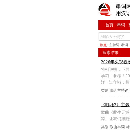
串词
用汉
首页
串词
热点:
主持词
串词
搜索结果
2026年央视
特别说明：下面
学习、参考！2
洋：过年啦，带
类别:
晚会主持词
《哪吒2》主
歌曲《此生无憾
凉。让我们跟随
类别:
歌曲串词
标