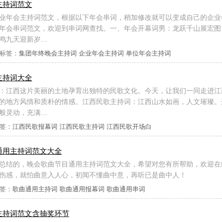
主持词范文
业年会主持词范文，根据以下年会串词，稍加修改就可以变成自己的企业
年会串词范文，欢迎到串词网查找。一、年会开幕词男：龙跃千山展宏图
鸣九天迎新岁…
标签：
集团年终晚会主持词
企业年会主持词
单位年会主持词
主持词大全
：江西这片美丽的土地孕育出独特的民歌文化。今天，让我们一同走进江
的地方风情和质朴的情感。江西民歌主持词：江西山水如画，人文璀璨。
般灵动，充满…
签：
江西民歌报幕词
江西民歌主持词
江西民歌开场白
通用主持词范文大全
总结的，晚会歌曲节目通用主持词范文大全，希望对您有所帮助，欢迎在
伤感，就怕曲意入人心，初闻不懂曲中意，再听已是曲中人！
签：
歌曲通用主持词
歌曲通用报幕词
歌曲通用串词
主持词范文含抽奖环节