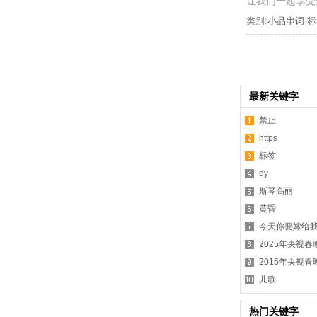
让我们一起享受
类别:
小品串词
标
最新关键字
禁止
https
标签
dy
斯琴高丽
黄昏
今天你要嫁给
2025年央视春
2015年央视
儿歌
热门关键字