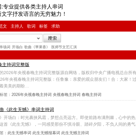
网:专业提供各类主持人串词
语文字抒发语言的无穷魅力！
范文
主持人
歌词
标签
求助
串场词
开场白
歌曲《苹果香》
医师节文艺汇演
春晚主持词完整版
的2026年央视春晚主持词完整版源自网络，版权归中央广播电视总台所
026年央视春晚主持词完整版：任鲁豫：亲爱的观众朋友们！合：大家！
着美美的期盼…
标签：
2026年央视春晚主持词
央视春晚主持词
春晚主持词
题曲《此生无憾》串词主持词
》开场白：时光裹挟风霜，梦想点亮远方。即使前路布满荆棘，心中的热
这首《此生无憾》，一同感受那份不惧冷眼、踏碎夕阳，不负人间的勇气
签：
此生无憾串词
此生无憾报幕词
此生无憾主持词