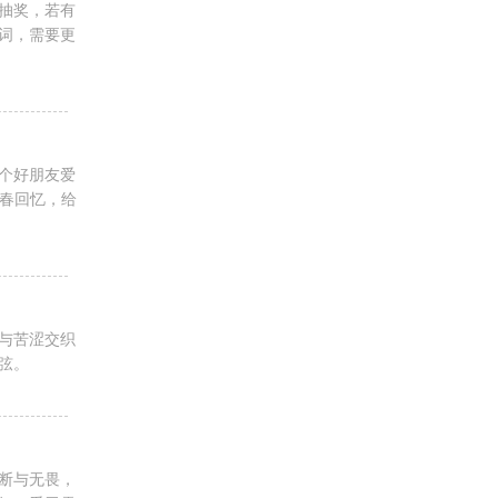
抽奖，若有
词，需要更
个好朋友爱
青春回忆，给
与苦涩交织
弦。
断与无畏，