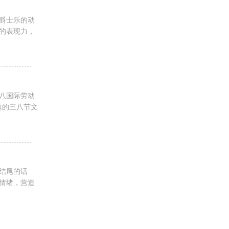
爵士乐的动
的表现力，
八国际劳动
题的三八节文
结尾的话
情绪，营造