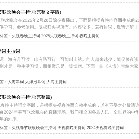
春节联欢晚会主持词(完整文字版)
节联欢晚会在2025年2月28日除夕夜播出，下面是根据春晚内容而生成的2
供学习、参考使用。版权归央视所有。内容较多，若有错误，敬请谅解！
标签：
央视春晚主持词
2025央视春晚主持词
春晚主持词
串词主持词
词：海有舟可渡，山有路可行；可能叫上就走的人越来越少，能促膝夜谈
别才是一种生活习惯，而相聚只是一场馈赠。下面一曲《人海》带给大家
签：
人海串词
人海报幕词
人海主持词
春节联欢晚会主持词(完整篇)
央视春晚主持词文字版，是根据央视春晚而自动生成的，若有不妥之处敬请
台2024年春节联欢晚会的直播现场。我们和全国各族人民、全世界的中
年的到来。…
标签：
央视春节联欢晚会主持词
央视春晚主持词
2024央视春晚主持词