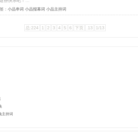
这份快乐吧！…
签：
小品串词
小品报幕词
小品主持词
总:224
1
2
3
4
5
6
下页
.13
1/13
我
晚
春晚主持词