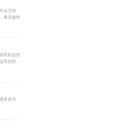
年会主持
，春意盎然
西民歌的世
这里的民
线多多补