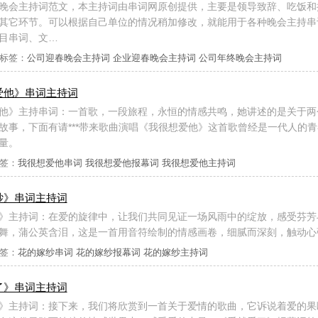
晚会主持词范文，本主持词由串词网原创提供，主要是领导致辞、吃饭和
其它环节。可以根据自己单位的情况稍加修改，就能用于各种晚会主持串
目串词、文…
标签：
公司迎春晚会主持词
企业迎春晚会主持词
公司年终晚会主持词
爱他》串词主持词
他》主持串词：一首歌，一段旅程，永恒的情感共鸣，她讲述的是关于两
故事，下面有请***带来歌曲演唱《我很想爱他》这首歌曾经是一代人的
量。
签：
我很想爱他串词
我很想爱他报幕词
我很想爱他主持词
纱》串词主持词
》主持词：在爱的旋律中，让我们共同见证一场风雨中的绽放，感受芬芳
舞，蒲公英含泪，这是一首用音符绘制的情感画卷，细腻而深刻，触动心
签：
花的嫁纱串词
花的嫁纱报幕词
花的嫁纱主持词
了》串词主持词
》主持词：接下来，我们将欣赏到一首关于爱情的歌曲，它诉说着爱的果