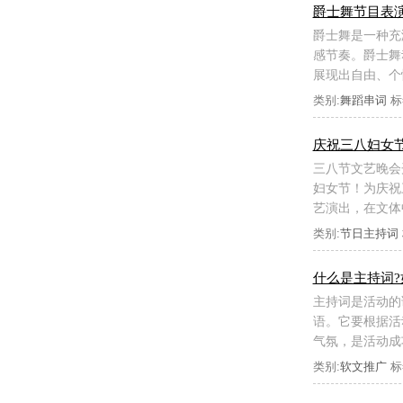
爵士舞节目表
爵士舞是一种充
感节奏。爵士舞
展现出自由、个
类别:
舞蹈串词
标
庆祝三八妇女
三八节文艺晚会
妇女节！为庆祝
艺演出，在文体
类别:
节日主持词
什么是主持词?
主持词是活动的
语。它要根据活
气氛，是活动成
类别:
软文推广
标