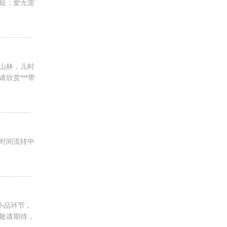
短：爱无需
山林，儿时
欣赏***带
时间流转中
小品环节，
敬请期待，