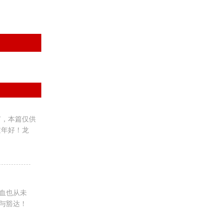
有，本篇仅供
过年好！龙
血也从未
与豁达！