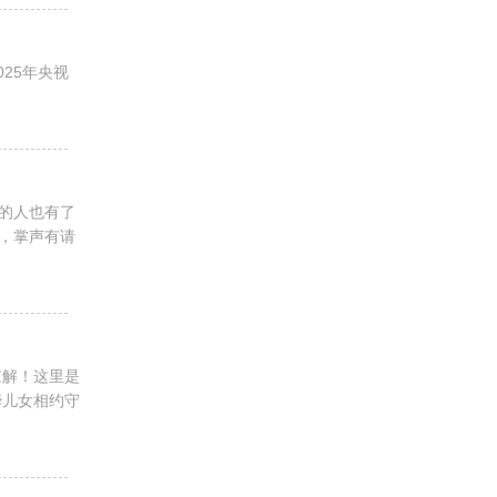
025年央视
的人也有了
，掌声有请
谅解！这里是
华儿女相约守