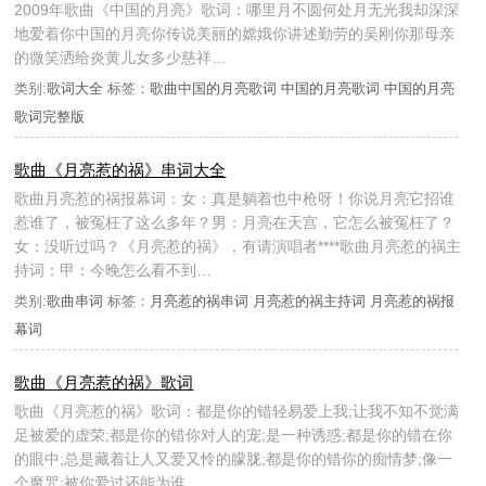
2009年歌曲《中国的月亮》歌词：哪里月不圆何处月无光我却深深
地爱着你中国的月亮你传说美丽的嫦娥你讲述勤劳的吴刚你那母亲
的微笑洒给炎黄儿女多少慈祥…
类别:
歌词大全
标签：
歌曲中国的月亮歌词
中国的月亮歌词
中国的月亮
歌词完整版
歌曲《月亮惹的祸》串词大全
歌曲月亮惹的祸报幕词：女：真是躺着也中枪呀！你说月亮它招谁
惹谁了，被冤枉了这么多年？男：月亮在天宫，它怎么被冤枉了？
女：没听过吗？《月亮惹的祸》，有请演唱者****歌曲月亮惹的祸主
持词：甲：今晚怎么看不到…
类别:
歌曲串词
标签：
月亮惹的祸串词
月亮惹的祸主持词
月亮惹的祸报
幕词
歌曲《月亮惹的祸》歌词
歌曲《月亮惹的祸》歌词：都是你的错轻易爱上我;让我不知不觉满
足被爱的虚荣;都是你的错你对人的宠;是一种诱惑;都是你的错在你
的眼中;总是藏着让人又爱又怜的朦胧;都是你的错你的痴情梦;像一
个魔咒;被你爱过还能为谁…