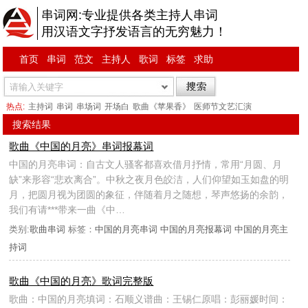
串词网:专业提供各类主持人串词
用汉语文字抒发语言的无穷魅力！
首页
串词
范文
主持人
歌词
标签
求助
热点:
主持词
串词
串场词
开场白
歌曲《苹果香》
医师节文艺汇演
搜索结果
歌曲《中国的月亮》串词报幕词
中国的月亮串词：自古文人骚客都喜欢借月抒情，常用“月圆、月
缺”来形容“悲欢离合”。中秋之夜月色皎洁，人们仰望如玉如盘的明
月，把圆月视为团圆的象征，伴随着月之随想，琴声悠扬的余韵，
我们有请***带来一曲《中…
类别:
歌曲串词
标签：
中国的月亮串词
中国的月亮报幕词
中国的月亮主
持词
歌曲《中国的月亮》歌词完整版
歌曲：中国的月亮填词：石顺义谱曲：王锡仁原唱：彭丽媛时间：