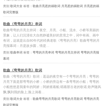
类别:
歌词大全
标签：
歌曲月亮惹的祸歌词
月亮惹的祸歌词
月亮惹的祸
歌词完整版
歌曲《弯弯的月亮》串词
歌曲弯弯的月亮主持词：夜空、月亮、小船、流水、小桥等美丽的
景象，让人们沉浸在大自然静谧美好的意境之中，词中有画、画中
有词，这就是出自80年代的经典老歌《弯弯的月亮》歌曲弯弯的月
亮报幕词：月是故乡圆，情是…
类别:
歌曲串词
标签：
弯弯的月亮串词
弯弯的月亮主持词
弯弯的月亮报
幕词
歌曲《弯弯的月亮》歌词
歌曲《弯弯的月亮》歌词：遥远的夜空有一个弯弯的月亮；弯弯的
月亮下面是那弯弯的小桥；小桥的旁边有一条弯弯的小船；弯弯的
小船悠悠是我童年的阿娇；阿娇摇着船;唱着那古老的歌谣;歌声随风
飘;飘到我的脸上;脸上淌着…
类别:
歌词大全
标签：
歌曲弯弯的月亮歌词
弯弯的月亮歌词
弯弯的月亮
歌词完整版