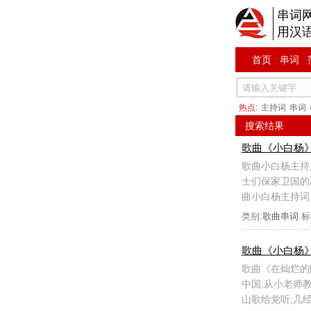
串词
用汉
首页
串词
热点:
主持词
串词
搜索结果
歌曲《小白杨
歌曲小白杨主持
士们保家卫国的
曲小白杨主持词
类别:
歌曲串词
标
歌曲《小白杨
歌曲《在灿烂的
中国;从小老师
山歌给党听;几