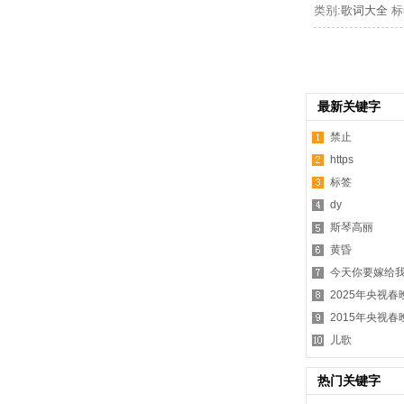
类别:
歌词大全
标
最新关键字
禁止
https
标签
dy
斯琴高丽
黄昏
今天你要嫁给
2025年央视春
2015年央视
儿歌
热门关键字