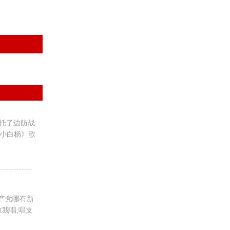
托了边防战
《小白杨》歌
产党哪有新
我唱;唱支