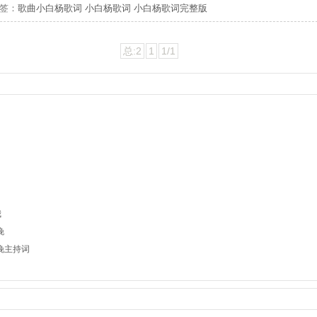
签：
歌曲小白杨歌词
小白杨歌词
小白杨歌词完整版
总:2
1
1/1
我
晚
春晚主持词