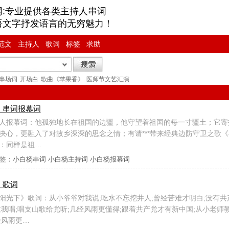
网:专业提供各类主持人串词
语文字抒发语言的无穷魅力！
范文
主持人
歌词
标签
求助
串场词
开场白
歌曲《苹果香》
医师节文艺汇演
》串词报幕词
人报幕词：他孤独地长在祖国的边疆，他守望着祖国的每一寸疆土；它寄
决心，更融入了对故乡深深的思念之情；有请***带来经典边防守卫之歌
：同样是祖…
签：
小白杨串词
小白杨主持词
小白杨报幕词
》歌词
阳光下》歌词：从小爷爷对我说;吃水不忘挖井人;曾经苦难才明白;没有共
教我唱;唱支山歌给党听;几经风雨更懂得;跟着共产党才有新中国;从小老师教
经风雨更…