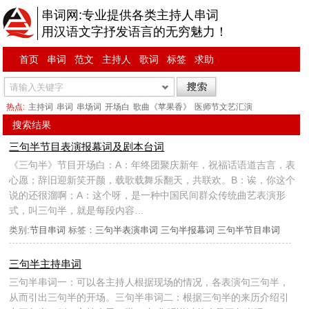
串词网:专业提供各类主持人串词
用汉语文字抒发语言的无穷魅力！
首页
串词
范文
主持人
歌词
标签
求助
热点:
主持词
串词
串场词
开场白
歌曲《苹果香》
医师节文艺汇演
搜索结果
三句半节目表演报幕词及剧本台词
《三句半》节目开场白：A：年终团聚庆新年，祝福话语道吉言，表
心愿；辞旧迎新笑开颜，载歌载舞乐翻天，共联欢。B：诶，你这个
说的还很溜啊；A：这个呀，是一种中国民间群众传统曲艺表演形
式，叫三句半，就是每段内容…
类别:
节目串词
标签：
三句半表演串词
三句半报幕词
三句半节目串词
三句半主持串词
三句半串词一：可以各主持人根据现场的情况，各表演句三句半，
从而引出三句半的开场。三句半串词二：根据三句半的来历介绍引