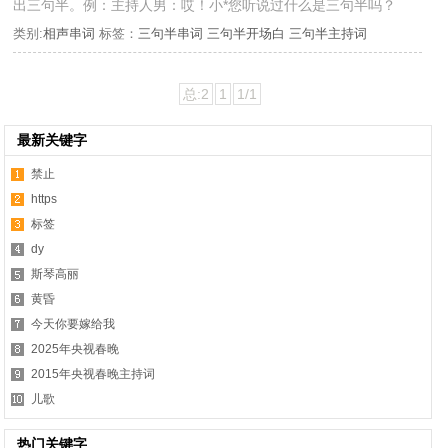
出三句半。例：主持人男：哎！小*您听说过什么是三句半吗？
类别:
相声串词
标签：
三句半串词
三句半开场白
三句半主持词
总:2
1
1/1
最新关键字
禁止
https
标签
dy
斯琴高丽
黄昏
今天你要嫁给我
2025年央视春晚
2015年央视春晚主持词
儿歌
热门关键字