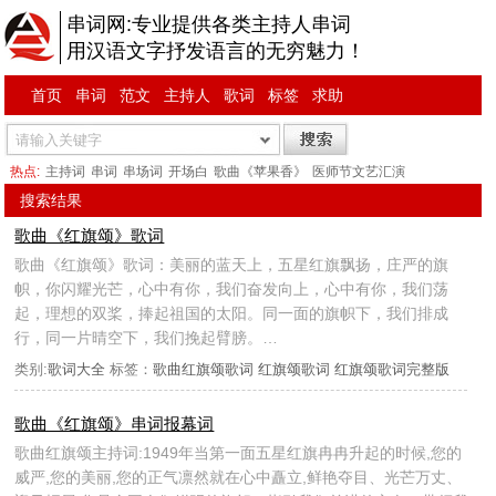
串词网:专业提供各类主持人串词
用汉语文字抒发语言的无穷魅力！
首页
串词
范文
主持人
歌词
标签
求助
热点:
主持词
串词
串场词
开场白
歌曲《苹果香》
医师节文艺汇演
搜索结果
歌曲《红旗颂》歌词
歌曲《红旗颂》歌词：美丽的蓝天上，五星红旗飘扬，庄严的旗
帜，你闪耀光芒，心中有你，我们奋发向上，心中有你，我们荡
起，理想的双桨，捧起祖国的太阳。同一面的旗帜下，我们排成
行，同一片晴空下，我们挽起臂膀。…
类别:
歌词大全
标签：
歌曲红旗颂歌词
红旗颂歌词
红旗颂歌词完整版
歌曲《红旗颂》串词报幕词
歌曲红旗颂主持词:1949年当第一面五星红旗冉冉升起的时候,您的
威严,您的美丽,您的正气凛然就在心中矗立,鲜艳夺目、光芒万丈、