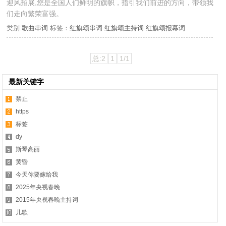
迎风招展,您是全国人们鲜明的旗帜，指引我们前进的方向，带领我
们走向繁荣富强。
类别:
歌曲串词
标签：
红旗颂串词
红旗颂主持词
红旗颂报幕词
总:2
1
1/1
最新关键字
禁止
https
标签
dy
斯琴高丽
黄昏
今天你要嫁给我
2025年央视春晚
2015年央视春晚主持词
儿歌