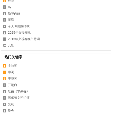
标签
dy
斯琴高丽
黄昏
今天你要嫁给我
2025年央视春晚
2015年央视春晚主持词
儿歌
热门关键字
主持词
串词
串场词
开场白
歌曲《苹果香》
医师节文艺汇演
复制
晚会