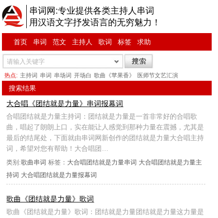
串词网:专业提供各类主持人串词
用汉语文字抒发语言的无穷魅力！
首页
串词
范文
主持人
歌词
标签
求助
热点:
主持词
串词
串场词
开场白
歌曲《苹果香》
医师节文艺汇演
搜索结果
大合唱《团结就是力量》串词报幕词
合唱团结就是力量主持词：团结就是力量是一首非常好的合唱歌
曲，唱起了朗朗上口，实在能让人感觉到那种力量在震撼，尤其是
最后的结尾处，下面就由串词网新创作的团结就是力量大合唱主持
词，希望对您有帮助！大合唱团…
类别:
歌曲串词
标签：
大合唱团结就是力量串词
大合唱团结就是力量主
持词
大合唱团结就是力量报幕词
歌曲《团结就是力量》歌词
歌曲《团结就是力量》歌词：团结就是力量团结就是力量这力量是