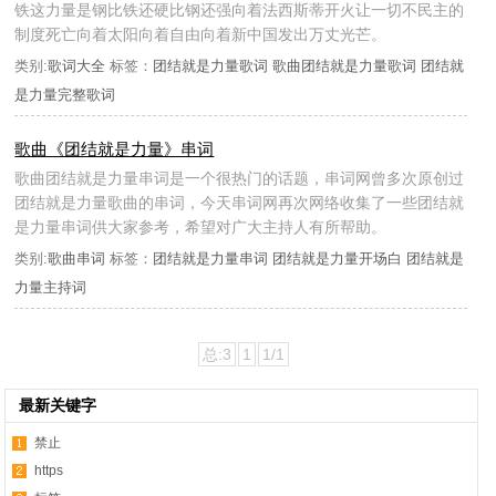
铁这力量是钢比铁还硬比钢还强向着法西斯蒂开火让一切不民主的
制度死亡向着太阳向着自由向着新中国发出万丈光芒。
类别:
歌词大全
标签：
团结就是力量歌词
歌曲团结就是力量歌词
团结就
是力量完整歌词
歌曲《团结就是力量》串词
歌曲团结就是力量串词是一个很热门的话题，串词网曾多次原创过
团结就是力量歌曲的串词，今天串词网再次网络收集了一些团结就
是力量串词供大家参考，希望对广大主持人有所帮助。
类别:
歌曲串词
标签：
团结就是力量串词
团结就是力量开场白
团结就是
力量主持词
总:3
1
1/1
最新关键字
禁止
https