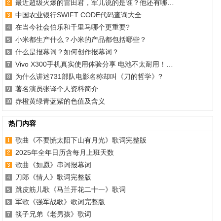
最近超级火爆的雷田君，军儿说的是谁？他还有哪…
中国农业银行SWIFT CODE代码查询大全
在当今社会伯乐和千里马哪个更重要?
小米都生产什么？小米的产品都包括哪些？
什么是报幕词？如何创作报幕词？
Vivo X300手机真实使用体验分享 电池不太耐用！…
为什么讲述731部队电影名称却叫《刀的哲学》?
著名演员张译个人资料简介
赤橙黄绿青蓝紫的色值及含义
热门内容
歌曲《不要慌太阳下山有月光》歌词完整版
2025年全年日历含每月上班天数
歌曲《如愿》串词报幕词
刀郎《情人》歌词完整版
跳皮筋儿歌《马兰开花二十一》歌词
军歌《强军战歌》歌词完整版
筷子兄弟《老男孩》歌词