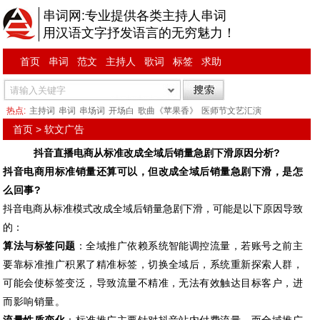
串词网:专业提供各类主持人串词
用汉语文字抒发语言的无穷魅力！
首页
串词
范文
主持人
歌词
标签
求助
热点:
主持词
串词
串场词
开场白
歌曲《苹果香》
医师节文艺汇演
首页
>
软文广告
抖音直播电商从标准改成全域后销量急剧下滑原因分析?
抖音电商用标准销量还算可以，但改成全域后销量急剧下滑，是怎
么回事?
抖音电商从标准模式改成全域后销量急剧下滑，可能是以下原因导致
的：
算法与标签问题
：全域推广依赖系统智能调控流量，若账号之前主
要靠标准推广积累了精准标签，切换全域后，系统重新探索人群，
可能会使标签变泛，导致流量不精准，无法有效触达目标客户，进
而影响销量。