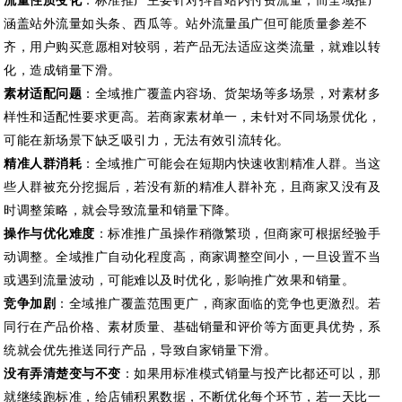
流量性质变化
：标准推广主要针对抖音站内付费流量，而全域推广
涵盖站外流量如头条、西瓜等。站外流量虽广但可能质量参差不
齐，用户购买意愿相对较弱，若产品无法适应这类流量，就难以转
化，造成销量下滑。
素材适配问题
：全域推广覆盖内容场、货架场等多场景，对素材多
样性和适配性要求更高。若商家素材单一，未针对不同场景优化，
可能在新场景下缺乏吸引力，无法有效引流转化。
精准人群消耗
：全域推广可能会在短期内快速收割精准人群。当这
些人群被充分挖掘后，若没有新的精准人群补充，且商家又没有及
时调整策略，就会导致流量和销量下降。
操作与优化难度
：标准推广虽操作稍微繁琐，但商家可根据经验手
动调整。全域推广自动化程度高，商家调整空间小，一旦设置不当
或遇到流量波动，可能难以及时优化，影响推广效果和销量。
竞争加剧
：全域推广覆盖范围更广，商家面临的竞争也更激烈。若
同行在产品价格、素材质量、基础销量和评价等方面更具优势，系
统就会优先推送同行产品，导致自家销量下滑。
没有弄清楚变与不变
：
如果用标准模式销量与投产比都还可以，那
就继续跑标准，给店铺积累数据，不断优化每个环节，若一天比一