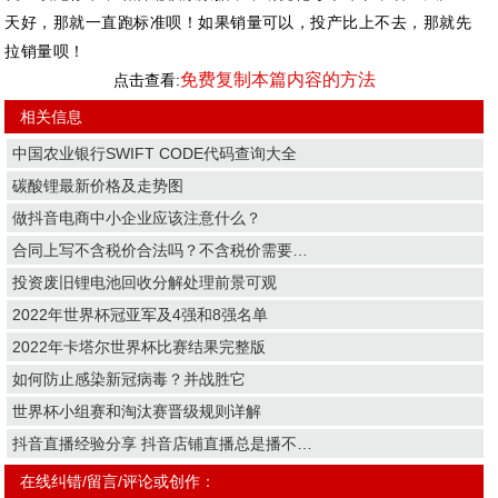
天好，那就一直跑标准呗！如果销量可以，投产比上不去，那就先
拉销量呗！
免费复制本篇内容的方法
点击查看:
相关信息
中国农业银行SWIFT CODE代码查询大全
碳酸锂最新价格及走势图
做抖音电商中小企业应该注意什么？
合同上写不含税价合法吗？不含税价需要…
投资废旧锂电池回收分解处理前景可观
2022年世界杯冠亚军及4强和8强名单
2022年卡塔尔世界杯比赛结果完整版
如何防止感染新冠病毒？并战胜它
世界杯小组赛和淘汰赛晋级规则详解
抖音直播经验分享 抖音店铺直播总是播不…
在线纠错/留言/评论或创作：