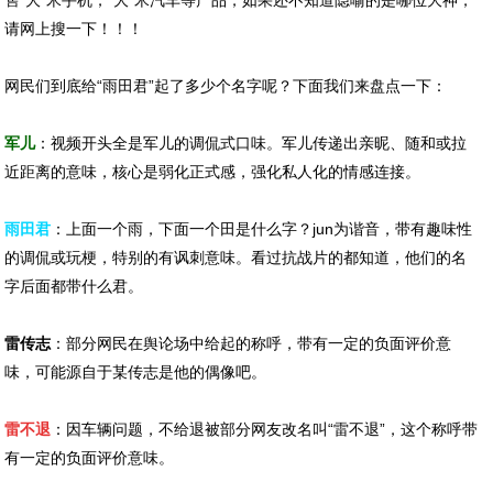
售“大”米手机，“大”米汽车等产品，如果还不知道隐喻的是哪位大神，
请网上搜一下！！！
网民们到底给“雨田君”起了多少个名字呢？下面我们来盘点一下：
军儿
：视频开头全是军儿的调侃式口味。军儿传递出亲昵、随和或拉
近距离的意味，核心是弱化正式感，强化私人化的情感连接。
雨田君
：上面一个雨，下面一个田是什么字？jun为谐音，带有趣味性
的调侃或玩梗，特别的有讽刺意味。看过抗战片的都知道，他们的名
字后面都带什么君。
雷传志
：部分网民在舆论场中给起的称呼，带有一定的负面评价意
味，可能源自于某传志是他的偶像吧。
雷不退
：因车辆问题，不给退被部分网友改名叫“雷不退”，这个称呼带
有一定的负面评价意味。