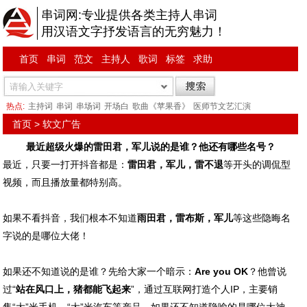
串词网:专业提供各类主持人串词
用汉语文字抒发语言的无穷魅力！
首页
串词
范文
主持人
歌词
标签
求助
热点:
主持词
串词
串场词
开场白
歌曲《苹果香》
医师节文艺汇演
首页
>
软文广告
最近超级火爆的雷田君，军儿说的是谁？他还有哪些名号？
最近，只要一打开抖音都是：
雷田君，军儿，雷不退
等开头的调侃型
视频，而且播放量都特别高。
如果不看抖音，我们根本不知道
雨田君，雷布斯，军儿
等这些隐晦名
字说的是哪位大佬！
如果还不知道说的是谁？先给大家一个暗示：
Are you OK
？他曾说
过“
站在风口上，猪都能飞起来
”，通过互联网打造个人IP，主要销