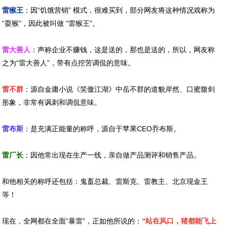
雷猴王
：因“饥饿营销” 模式，很难买到，部分网友将这种情况戏称为
“耍猴”，因此被叫做 “雷猴王”。
雷大善人
：声称企业不赚钱，这是送的，那也是送的，所以，网友称
之为“雷大善人”，带有点挖苦调侃的意味。
雷不群
：源自金庸小说《笑傲江湖》中岳不群的道貌岸然、口蜜腹剑
形象，非常有讽刺和调侃意味。
雷布斯
：是充满正能量的称呼，源自于苹果CEO乔布斯。
雷厂长
：因他常出现在生产一线，亲自做产品测评和销售产品。
和他相关的称呼还包括：鬼畜总裁、雷斯克、雷教主、北京现金王
等！
现在，全网都在全面“暴雷”，正如他所说的：
“站在风口，猪都能飞上