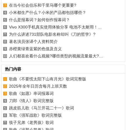
在当今社会伯乐和千里马哪个更重要?
小米都生产什么？小米的产品都包括哪些？
什么是报幕词？如何创作报幕词？
Vivo X300手机真实使用体验分享 电池不太耐用！…
为什么讲述731部队电影名称却叫《刀的哲学》?
著名演员张译个人资料简介
赤橙黄绿青蓝紫的色值及含义
人们都喜欢看什么视频?哪些类型的视频流量最大?…
热门内容
歌曲《不要慌太阳下山有月光》歌词完整版
2025年全年日历含每月上班天数
歌曲《如愿》串词报幕词
刀郎《情人》歌词完整版
跳皮筋儿歌《马兰开花二十一》歌词
军歌《强军战歌》歌词完整版
筷子兄弟《老男孩》歌词
歌曲《没那么简单》歌词