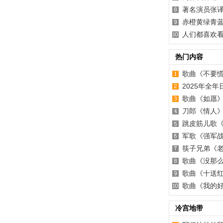
著名演员张
赤橙黄绿青
人们都喜欢看
热门内容
歌曲《不要
2025年全
歌曲《如愿
刀郎《情人
跳皮筋儿歌
军歌《强军
筷子兄弟《
歌曲《没那
歌曲《十送
歌曲《我的
冷宫地带