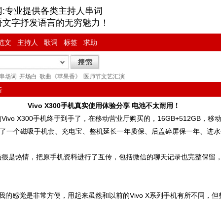
网:专业提供各类主持人串词
语文字抒发语言的无穷魅力！
范文
主持人
歌词
标签
求助
串场词
开场白
歌曲《苹果香》
医师节文艺汇演
告
Vivo X300手机真实使用体验分享 电池不太耐用！
ivo X300手机终于到手了，在移动营业厅购买的，16GB+512GB，移
送了一个磁吸手机套、充电宝、整机延长一年质保、后盖碎屏保一年、进
员很是热情，把原手机资料进行了互传，包括微信的聊天记录也完整保留
0手机我的感觉是非常方便，用起来虽然和以前的Vivo X系列手机有所不同，