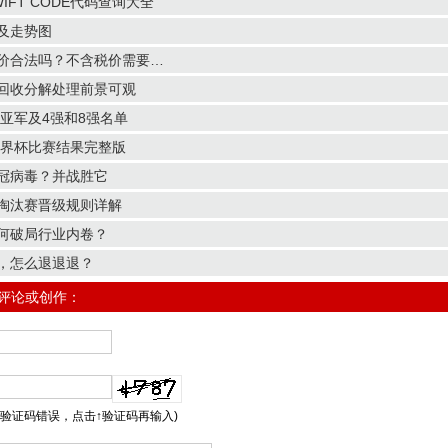
IFT CODE代码查询大全
及走势图
价合法吗？不含税价需要…
回收分解处理前景可观
冠亚军及4强和8强名单
世界杯比赛结果完整版
冠病毒？并战胜它
淘汰赛晋级规则详解
何破局行业内卷？
，怎么退退退？
/评论或创作：
示验证码错误，点击↑验证码再输入)