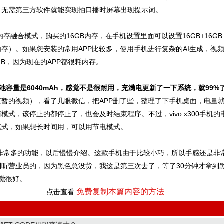
，无需第三方软件就能实现拍口播时屏幕出现提示词。
手机有内存融合模式，购买的16GB内存，在手机设置里面可以设置16GB+16G
存）。如果您安装的常用APP比较多，使用手机进行复杂的AI生成，视
GB，因为现在的APP都很耗内存。
手机电池容量是6040mAh，感觉不是很耐用，充满电更新了一下系统，就99%
暂的视频），看了几眼微信，把APP删了些，整理了下手机桌面，电量就
模式，该停止的都停止了，也会及时结束程序。不过，vivo x300手机
模式，如果想长时间用，可以用节电模式。
0手机有非常多的功能，以后慢慢介绍。这款手机由于比较小巧，所以手感还是
别听营业员的，因为黑色总没货，我这是第三次去了，等了30分钟才拿到
0感觉很好。
免费复制本篇内容的方法
点击查看: