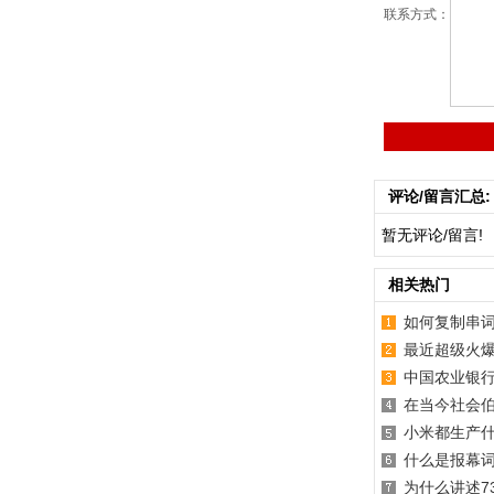
联系方式：
评论/留言汇总:
暂无评论/留言!
相关热门
如何复制串
最近超级火
中国农业银行S
在当今社会伯
小米都生产
什么是报幕
为什么讲述7