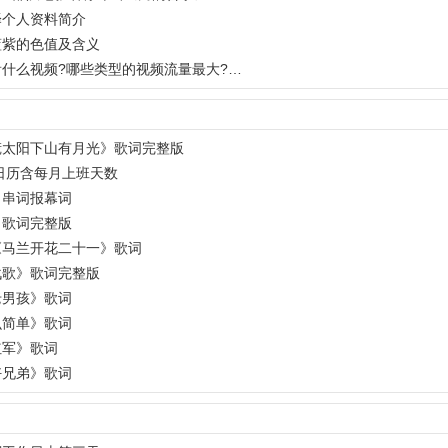
译个人资料简介
蓝紫的色值及含义
什么视频?哪些类型的视频流量最大?…
慌太阳下山有月光》歌词完整版
年日历含每月上班天数
》串词报幕词
》歌词完整版
《马兰开花二十一》歌词
战歌》歌词完整版
老男孩》歌词
么简单》歌词
红军》歌词
好兄弟》歌词