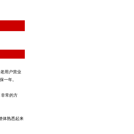
动老用户营业
水保一年。
，非常的方
但整体熟悉起来