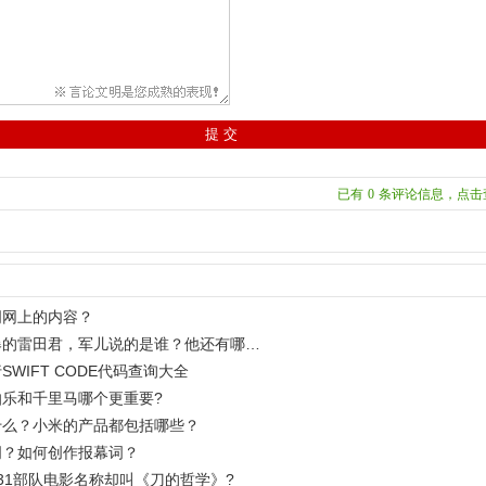
已有
0
条评论信息，点击
词网上的内容？
爆的雷田君，军儿说的是谁？他还有哪…
WIFT CODE代码查询大全
乐和千里马哪个更重要?
什么？小米的产品都包括哪些？
词？如何创作报幕词？
31部队电影名称却叫《刀的哲学》?