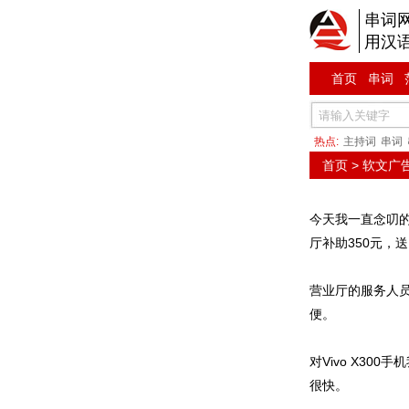
串词
用汉
首页
串词
热点:
主持词
串词
首页
>
软文广
今天我一直念叨的V
厅补助350元，
营业厅的服务人
便。
对Vivo X30
很快。