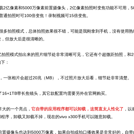
手机搭载2亿像素和5000万像素前置摄像头，2亿像素拍照时变焦功能不可用，5
普通拍照时可100倍变焦！录制视频可15倍变焦。
0手机有很多拍照模式，总体拍照效果很不错，可能是我刚拿到手机，没有使用
般，但放大后是很清晰的。
0手机2亿拍照模式拍出来的照片细节处非常清晰可见，它还有个超微距拍照，和
如下：
，一张相片会超过20兆（MB），不过照片放大后看，细节处非常清楚。
手机除了16+1TB带长焦镜头，其它款配置均需要另外在官网购买。
机非常大的一个亮点，
它自带的应用程序都可以卸载，这简直太人性化了
，以
程序，卸载又卸载不掉，现在的vivo x300手机可以随意卸载。
0手机的前置摄像头也达到5000万像素，如果自拍或拍口播效果是非常好的，自