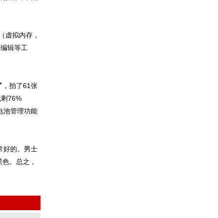
B（虚拟内存，
频编辑等工
了
，拍了61张
剩76%
的电池管理功能
非常好的。男士
黑色。总之，