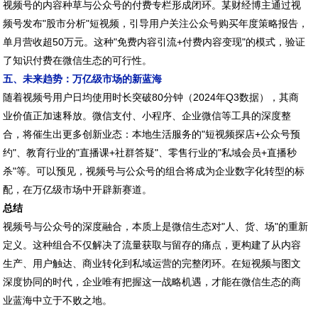
视频号的内容种草与公众号的付费专栏形成闭环。某财经博主通过视
频号发布"股市分析"短视频，引导用户关注公众号购买年度策略报告，
单月营收超50万元。这种"免费内容引流+付费内容变现"的模式，验证
了知识付费在微信生态的可行性。
五、未来趋势：万亿级市场的新蓝海
随着视频号用户日均使用时长突破80分钟（2024年Q3数据），其商
业价值正加速释放。微信支付、小程序、企业微信等工具的深度整
合，将催生出更多创新业态：本地生活服务的"短视频探店+公众号预
约"、教育行业的"直播课+社群答疑"、零售行业的"私域会员+直播秒
杀"等。可以预见，视频号与公众号的组合将成为企业数字化转型的标
配，在万亿级市场中开辟新赛道。
总结
视频号与公众号的深度融合，本质上是微信生态对"人、货、场"的重新
定义。这种组合不仅解决了流量获取与留存的痛点，更构建了从内容
生产、用户触达、商业转化到私域运营的完整闭环。在短视频与图文
深度协同的时代，企业唯有把握这一战略机遇，才能在微信生态的商
业蓝海中立于不败之地。