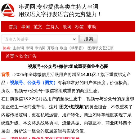
串词网:专业提供各类主持人串词
用汉语文字抒发语言的无穷魅力！
首页
串词
范文
主持人
歌词
标签
求助
热点:
主持词
串词
串场词
开场白
歌曲《苹果香》
医师节文艺汇演
首页
>
软文广告
视频号+公众号+微信:组成重要商业生态圈
背景
：2025年全球微信月活跃用户将增至
14.81亿
！旗下重度绑定产
品：
视频号、公众号（图文）
有着非常好的用户体验度，价值极高。
所以，视频号+公众号+微信将组成重要的商业生态。
在目前微信13.82亿月活用户的超级生态中，视频号与公众号的深度绑
定正催生一场商业革命。这对"
图文+短视频
"的黄金组合，不仅重构了
内容传播逻辑，更在私域运营、用户转化、商业闭环等维度实现了系
统性升级。本文将从战略协同、流量共振、内容互补、商业闭环四个
层面，解析这一组合的底层逻辑与实战价值。