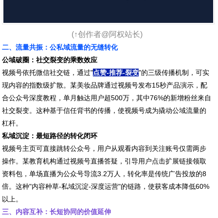
(↑创作者@阿权站长)
二、流量共振：公私域流量的无缝转化
公域破圈：社交裂变的乘数效应
视频号依托微信社交链，通过"
点赞-推荐-裂变
"的三级传播机制，可实
现内容的指数级扩散。某美妆品牌通过视频号发布15秒产品演示，配
合公众号深度教程，单月触达用户超500万，其中76%的新增粉丝来自
社交裂变。这种基于信任背书的传播，使视频号成为撬动公域流量的
杠杆。
私域沉淀：最短路径的转化闭环
视频号主页可直接跳转公众号，用户从观看内容到关注账号仅需两步
操作。某教育机构通过视频号直播答疑，引导用户点击扩展链接领取
资料包，单场直播为公众号导流3.2万人，转化率是传统广告投放的8
倍。这种"内容种草-私域沉淀-深度运营"的链路，使获客成本降低60%
以上。
三、内容互补：长短协同的价值延伸