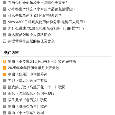
在当今社会伯乐和千里马哪个更重要?
小米都生产什么？小米的产品都包括哪些？
什么是报幕词？如何创作报幕词？
Vivo X300手机真实使用体验分享 电池不太耐用！…
为什么讲述731部队电影名称却叫《刀的哲学》?
著名演员张译个人资料简介
赤橙黄绿青蓝紫的色值及含义
热门内容
歌曲《不要慌太阳下山有月光》歌词完整版
2025年全年日历含每月上班天数
歌曲《如愿》串词报幕词
刀郎《情人》歌词完整版
跳皮筋儿歌《马兰开花二十一》歌词
军歌《强军战歌》歌词完整版
筷子兄弟《老男孩》歌词
歌曲《没那么简单》歌词
歌曲《十送红军》歌词