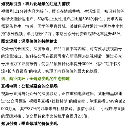
短视频引流：碎片化场景的注意力捕获
视频号以1分钟内容为核心，擅长在情感共鸣、生活场景、知识科普等
领域快速触达用户。50岁以上女性用户占比超50%的特性，要求内容
需聚焦养生、情感、国学等垂直领域。某健康品牌通过"中医养生小妙
招"系列视频，单月涨粉12万，带动公众号付费课程转化率提升45%。
图文深耕：深度价值的持续输出
公众号的长图文、深度报道、产品白皮书等内容，可有效承接视频号
的流量溢出。某科技公司在视频号发布新品预热短视频后，通过公众
号推送万字评测报告，使新品预售转化率提升300%。这种"短平快引
流+长内容锁客"的模式，实现了内容价值的最大化挖掘。
四、商业闭环：全链路变现的生态构建
直播电商：公私域融合的交易场
视频号直播与公众号的深度联动，正在重构电商逻辑。某服饰品牌通
过"公众号预告+视频号直播+社群秒杀"的组合拳，单场直播GMV突破2
000万元，其中37%的订单来自社群复购。微信小商店、小程序与直播
的无缝对接，使交易转化率比传统平台提升2.3倍。
知识付费：垂直领域的价值变现