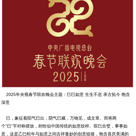
2025年央视春节联欢晚会主题：巳巳如意 生生不息 承古拓今 饱含
深意
巳，象征着阳气巳出，阴气巳藏，万物见，成文章。而将两
个“巳”字对称摆放，则恰似中国传统的如意纹样。双巳合璧，事事如
意，这是乙巳蛇年与如意之间吉祥曼妙的创意链接，饱含喜庆美满的