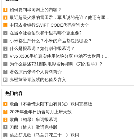
如何复制串词网上的内容？
最近超级火爆的雷田君，军儿说的是谁？他还有哪…
中国农业银行SWIFT CODE代码查询大全
在当今社会伯乐和千里马哪个更重要?
小米都生产什么？小米的产品都包括哪些？
什么是报幕词？如何创作报幕词？
Vivo X300手机真实使用体验分享 电池不太耐用！…
为什么讲述731部队电影名称却叫《刀的哲学》?
著名演员张译个人资料简介
赤橙黄绿青蓝紫的色值及含义
热门内容
歌曲《不要慌太阳下山有月光》歌词完整版
2025年全年日历含每月上班天数
歌曲《如愿》串词报幕词
刀郎《情人》歌词完整版
跳皮筋儿歌《马兰开花二十一》歌词