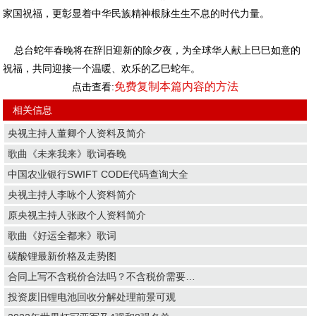
家国祝福，更彰显着中华民族精神根脉生生不息的时代力量。
总台蛇年春晚将在辞旧迎新的除夕夜，为全球华人献上巳巳如意的
祝福，共同迎接一个温暖、欢乐的乙巳蛇年。
免费复制本篇内容的方法
点击查看:
相关信息
央视主持人董卿个人资料及简介
歌曲《未来我来》歌词春晚
中国农业银行SWIFT CODE代码查询大全
央视主持人李咏个人资料简介
原央视主持人张政个人资料简介
歌曲《好运全都来》歌词
碳酸锂最新价格及走势图
合同上写不含税价合法吗？不含税价需要…
投资废旧锂电池回收分解处理前景可观