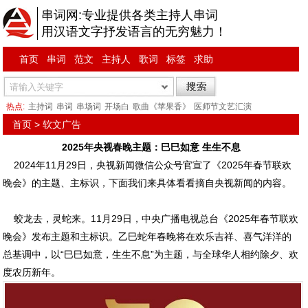
串词网:专业提供各类主持人串词
用汉语文字抒发语言的无穷魅力！
首页
串词
范文
主持人
歌词
标签
求助
热点:
主持词
串词
串场词
开场白
歌曲《苹果香》
医师节文艺汇演
首页
>
软文广告
2025年央视春晚主题：巳巳如意 生生不息
2024年11月29日，央视新闻微信公众号官宣了《2025年春节联欢
晚会》的主题、主标识，下面我们来具体看看摘自央视新闻的内容。
蛟龙去，灵蛇来。11月29日，中央广播电视总台《2025年春节联欢
晚会》发布主题和主标识。乙巳蛇年春晚将在欢乐吉祥、喜气洋洋的
总基调中，以“巳巳如意，生生不息”为主题，与全球华人相约除夕、欢
度农历新年。