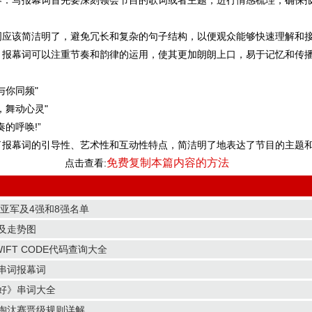
容：写报幕词首先要深刻领会节目的歌词或者主题，进行情感梳理，确保
词应该简洁明了，避免冗长和复杂的句子结构，以便观众能够快速理解和
：报幕词可以注重节奏和韵律的运用，使其更加朗朗上口，易于记忆和传
与你同频"
，舞动心灵"
的呼唤!”
了报幕词的引导性、艺术性和互动性特点，简洁明了地表达了节目的主题
免费复制本篇内容的方法
点击查看:
冠亚军及4强和8强名单
及走势图
IFT CODE代码查询大全
串词报幕词
好》串词大全
淘汰赛晋级规则详解