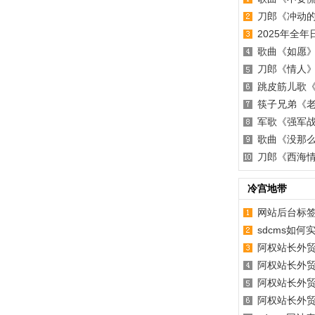
刀郎《冲动
2025年全
歌曲《如愿
刀郎《情人
跳皮筋儿歌
筷子兄弟《
军歌《强军
歌曲《没那
刀郎《西海
冷宫地带
网站后台标
sdcms如
阿权站长外贸
阿权站长外贸
阿权站长外贸
阿权站长外贸