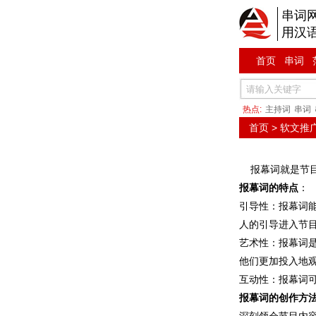
串词
用汉
首页
串词
热点:
主持词
串词
首页
>
软文推
报幕词就是节目
报幕词的特点
：
引导性：报幕词
人的引导进入节
艺术性：报幕词
他们更加投入地
互动性：报幕词
报幕词的创作方