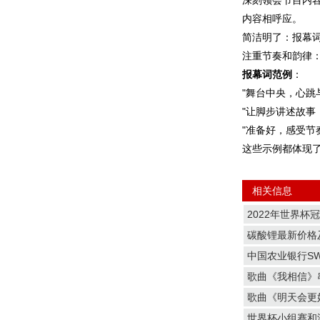
深刻领会节目内
内容相呼应。
简洁明了：报幕
注重节奏和韵律
报幕词范例
：
"舞台中央，心跳
"让脚步讲述故事
"准备好，感受节奏
这些示例都体现
相关信息
2022年世界杯
碳酸锂最新价格
中国农业银行SW
歌曲《我相信》
歌曲《明天会更
世界杯小组赛和