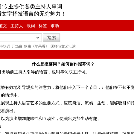
网:专业提供各类主持人串词
语文字抒发语言的无穷魅力！
范文
主持人
歌词
标签
求助
串场词
开场白
歌曲《苹果香》
医师节文艺汇演
广
什么是报幕词？如何创作报幕词？
出场前主持人引导的语言，也叫串词或主持词。
能够有效地引导观众的注意力，将他们带入下一个节目，让他们在不知不
目的情境中。
是展现主持人语言艺术的重要方式，应该简洁、流畅、生动，能够吸引和
观看演出。
可以为演出增加趣味性和互动性，使演出更加生动有趣。
法
：