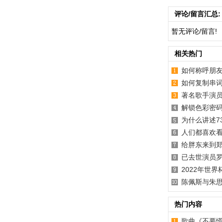
评论/留言汇总:
暂无评论/留言!
相关热门
如何称呼朋友
如何复制串
著名歌手演
解锁色彩密码
为什么讲述7
人们都喜欢看
给胖东来到
已去世演员
2022年世
陈佩斯与朱
热门内容
歌曲《不要