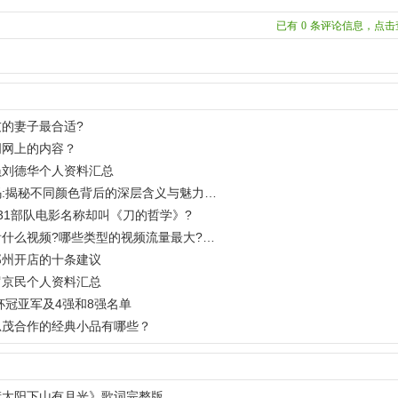
已有
0
条评论信息，点击
的妻子最合适?
词网上的内容？
员刘德华个人资料汇总
:揭秘不同颜色背后的深层含义与魅力…
31部队电影名称却叫《刀的哲学》?
什么视频?哪些类型的视频流量最大?…
郑州开店的十条建议
罗京民个人资料汇总
界杯冠亚军及4强和8强名单
思茂合作的经典小品有哪些？
慌太阳下山有月光》歌词完整版