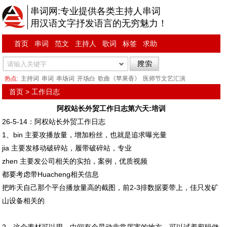
串词网:专业提供各类主持人串词
用汉语文字抒发语言的无穷魅力！
首页
串词
范文
主持人
歌词
标签
求助
热点:
主持词
串词
串场词
开场白
歌曲《苹果香》
医师节文艺汇演
首页
>
工作日志
阿权站长外贸工作日志第六天:培训
26-5-14：阿权站长外贸工作日志
1、bin 主要攻播放量，增加粉丝，也就是追求曝光量
jia 主要发移动破碎站，履带破碎站，专业
zhen 主要发公司相关的实拍，案例，优质视频
都要考虑带Huacheng相关信息
把昨天自己那个平台播放量高的截图，前2-3排数据要带上，佳只发矿
山设备相关的