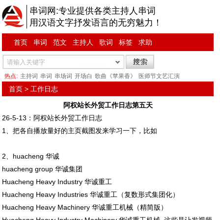
串词网:专业提供各类主持人串词
用汉语文字抒发语言的无穷魅力！
首页
串词
范文
主持人
歌词
标签
求助
热点:
主持词
串词
串场词
开场白
歌曲《苹果香》
医师节文艺汇演
首页
>
工作日志
阿权站长外贸工作日志第五天
26-5-13：阿权站长外贸工作日志
1、把各自播放量好的主页截图发来学习一下，比如
2、huacheng 华诚
huacheng group 华诚集团
Huacheng Heavy Industry 华诚重工
Huacheng Heavy Industries 华诚重工（复数形式集团化）
Huacheng Heavy Machinery 华诚重工机械（精简版）