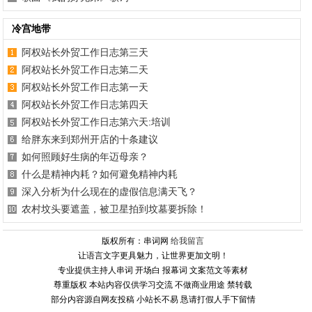
冷宫地带
阿权站长外贸工作日志第三天
阿权站长外贸工作日志第二天
阿权站长外贸工作日志第一天
阿权站长外贸工作日志第四天
阿权站长外贸工作日志第六天:培训
给胖东来到郑州开店的十条建议
如何照顾好生病的年迈母亲？
什么是精神内耗？如何避免精神内耗
深入分析为什么现在的虚假信息满天飞？
农村坟头要遮盖，被卫星拍到坟墓要拆除！
版权所有：串词网
给我留言
让语言文字更具魅力，让世界更加文明！
专业提供主持人串词 开场白 报幕词 文案范文等素材
尊重版权 本站内容仅供学习交流 不做商业用途 禁转载
部分内容源自网友投稿 小站长不易 恳请打假人手下留情