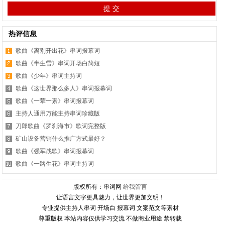
热评信息
歌曲《离别开出花》串词报幕词
歌曲《半生雪》串词开场白简短
歌曲《少年》串词主持词
歌曲《这世界那么多人》串词报幕词
歌曲《一荤一素》串词报幕词
主持人通用万能主持串词珍藏版
刀郎歌曲《罗刹海市》歌词完整版
矿山设备营销什么推广方式最好？
歌曲《强军战歌》串词报幕词
歌曲《一路生花》串词主持词
版权所有：串词网
给我留言
让语言文字更具魅力，让世界更加文明！
专业提供主持人串词 开场白 报幕词 文案范文等素材
尊重版权 本站内容仅供学习交流 不做商业用途 禁转载