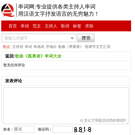
串词网:专业提供各类主持人串词
用汉语文字抒发语言的无穷魅力！
首页
串词
范文
主持人
歌词
标签
求助
热点:
主持词
串词
串场词
开场白
歌曲《苹果香》
医师节文艺汇演
返回:
歌曲《孤勇者》串词大全
暂无任何评论
发表评论
姓名：
验证码：