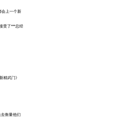
年都会上一个新
？
受了***总经
《新精武门》
法去衡量他们