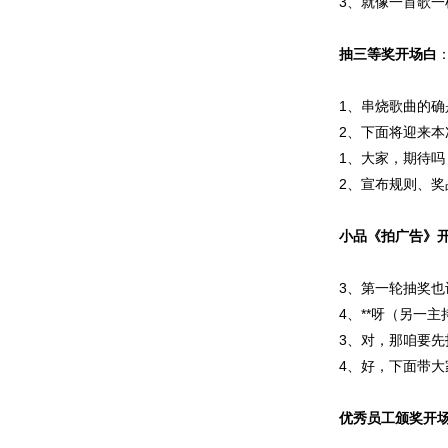
3、就像一首歌一
抽三等奖开场白
1、串烧歌曲的
2、下面将迎来
1、大家，期待
2、宣布规则、奖品.....
小品《拍广告》
3、第一轮抽奖
4、**呀（另一
3、对，那咱要先
4、好，下面带大家
优秀员工颁奖开