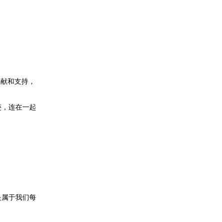
！
奉献和支持，
迹，连在一起
是属于我们每