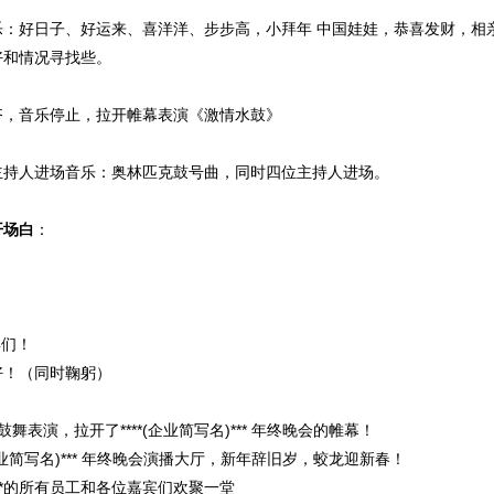
乐：好日子、好运来、喜洋洋、步步高，小拜年 中国娃娃，恭喜发财，相
好和情况寻找些。
齐，音乐停止，拉开帷幕表演《激情水鼓》
主持人进场音乐：奥林匹克鼓号曲，同时四位主持人进场。
开场白
：
！
宾们！
好！（同时鞠躬）
舞表演，拉开了****(企业简写名)*** 年终晚会的帷幕！
(企业简写名)*** 年终晚会演播大厅，新年辞旧岁，蛟龙迎新春！
***的所有员工和各位嘉宾们欢聚一堂