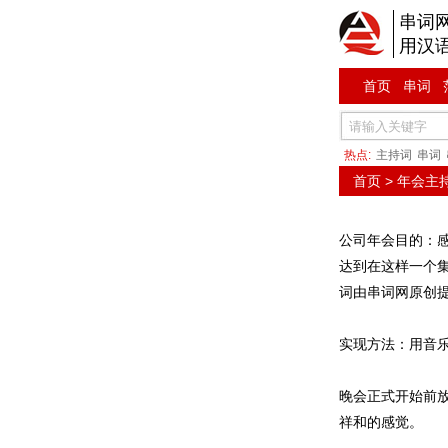
串词
用汉
首页
串词
热点:
主持词
串词
首页
>
年会主
公司年会目的：
达到在这样一个
词由串词网原创
实现方法：用音
晚会正式开始前
祥和的感觉。