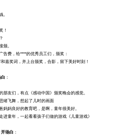
钱。
奖！
？
接颁。
广告费，给****的优秀员工们，颁奖：
字和嘉奖词，并上台颁奖，合影，留下美好时刻！
场白
：
奖的朋友们，有点《感动中国》颁奖晚会的感觉。
的思绪飞舞，想起了儿时的画面
爸爸妈妈良好的教育吧，是啊，童年很美好。
们走进童年，一起看看孩子们做的游戏《儿童游戏》
》开场白
：