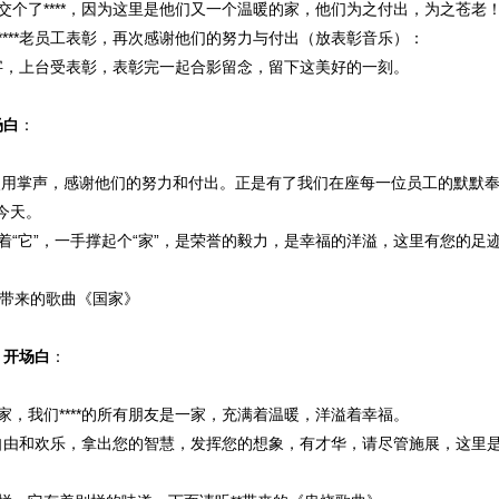
交个了****，因为这里是他们又一个温暖的家，他们为之付出，为之苍老
****老员工表彰，再次感谢他们的努力与付出（放表彰音乐）：
字，上台受表彰，表彰完一起合影留念，留下这美好的一刻。
场白
：
次用掌声，感谢他们的努力和付出。正是有了我们在座每一位员工的默默
的今天。
着“它”，一手撑起个“家”，是荣誉的毅力，是幸福的洋溢，这里有您的足
*带来的歌曲《国家》
》开场白
：
家，我们****的所有朋友是一家，充满着温暖，洋溢着幸福。
满着自由和欢乐，拿出您的智慧，发挥您的想象，有才华，请尽管施展，这里