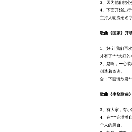
3、因为他们把心
4、下面开始进行
主持人轮流念名
歌曲《国家》开
1、好,让我们再
才有了****大好
2、是啊，一心装
创造着奇迹。
合：下面请欣赏*
歌曲《串烧歌曲
3、有大家，有小
4、在****充
个人的舞台。