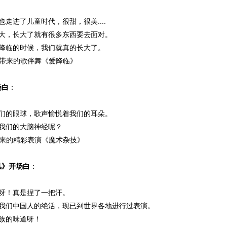
也走进了儿童时代，很甜，很美....
长大，长大了就有很多东西要去面对。
情降临的时候，我们就真的长大了。
**带来的歌伴舞《爱降临》
场白
：
我们的眼球，歌声愉悦着我们的耳朵。
我们的大脑神经呢？
*带来的精彩表演《魔术杂技》
风》开场白
：
呀！真是捏了一把汗。
是我们中国人的绝活，现已到世界各地进行过表演。
族的味道呀！