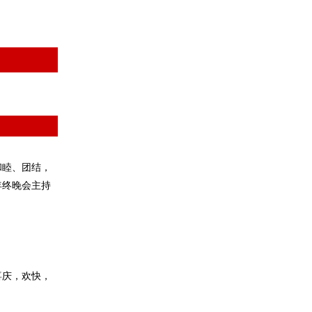
和睦、团结，
年终晚会主持
。
喜庆，欢快，