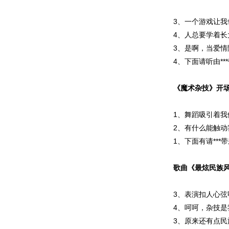
3、一个游戏让我
4、人总要学着
3、是啊，当爱
4、下面请听由*
《魔术杂技》开
1、舞蹈吸引着
2、有什么能触动
1、下面有请**
歌曲《最炫民族
3、表演扣人心弦
4、呵呵，杂技
3、原来还有点民