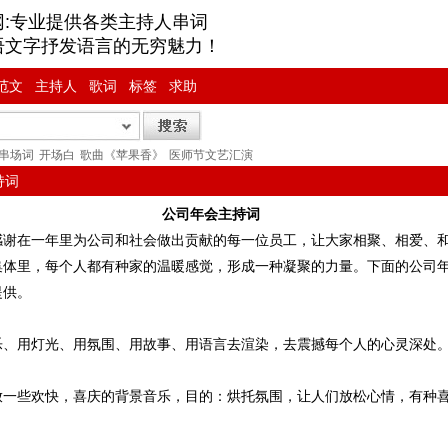
网:专业提供各类主持人串词
语文字抒发语言的无穷魅力！
范文
主持人
歌词
标签
求助
串场词
开场白
歌曲《苹果香》
医师节文艺汇演
持词
公司年会主持词
感谢在一年里为公司和社会做出贡献的每一位员工，让大家相聚、相爱、
集体里，每个人都有种家的温暖感觉，形成一种凝聚的力量。下面的公司
提供。
乐、用灯光、用氛围、用故事、用语言去渲染，去震撼每个人的心灵深处
放一些欢快，喜庆的背景音乐，目的：烘托氛围，让人们放松心情，有种