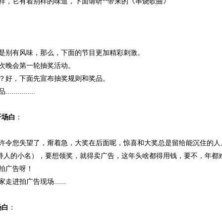
样，它有着别样的味道，下面请听**带来的《串烧歌曲》
：
确是别有风味，那么，下面的节目更加精彩刺激。
本次晚会第一轮抽奖活动。
吗？好，下面先宣布抽奖规则和奖品。
..........
开场白
：
也许令您失望了，甭着急，大奖在后面呢，惊喜和大奖总是留给能沉住的人
主持人的小名），要想领奖，就得卖广告，这年头啥都得用钱，要不，年都
拍广告呀！
走进拍广告现场......
场白
：