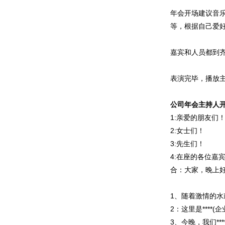
年会开场建议音
等，根据自己爱
嘉宾和人员都到
表演完毕，播放
公司年会主持人
1:亲爱的朋友们
2:女士们！
3:先生们！
4:在座的各位嘉
合：大家，晚上
1、随着激情的水鼓
2：这里是****
3、今晚，我们*