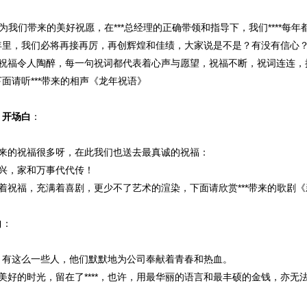
理为我们带来的美好祝愿，在***总经理的正确带领和指导下，我们****每
年里，我们必将再接再厉，再创辉煌和佳绩，大家说是不是？有没有信心
祝福令人陶醉，每一句祝词都代表着心声与愿望，祝福不断，祝词连连，接
面请听***带来的相声《龙年祝语》
》开场白
：
带来的祝福很多呀，在此我们也送去最真诚的祝福：
年年兴，家和万事代代传！
着祝福，充满着喜剧，更少不了艺术的渲染，下面请欣赏***带来的歌剧
白
：
至今，有这么一些人，他们默默地为公司奉献着青春和热血。
美好的时光，留在了****，也许，用最华丽的语言和最丰硕的金钱，亦无