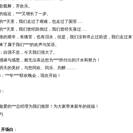
歌载舞，齐欢乐。
的临近，****又增长了一岁。
**天里，我们走过了艰难，也走过了困苦.....
**天里，我们曾经跌倒过，我们曾经失落过.....
路的艰辛，有痛苦，也有泪水，但是，我们没有停止过前进，我们走过来了.
来了属于我们****的欢声与笑语。
神：自强不息，今天我们强大了。
感谢与感恩，都无法表达您为****所付出的汗水和努力！
天的美好，与您同欢、同乐、共醉.........
***年****联欢晚会，现在开始！
白
：
敬爱的***总经理为我们致辞！为大家带来新年的祝福！
声)
》开场白
：