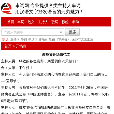
串词网:专业提供各类主持人串词
用汉语文字抒发语言的无穷魅力！
首页
串词
范文
主持人
歌词
标签
求助
热点:
主持词
串词
串场词
开场白
歌曲《苹果香》
医师节文艺汇演
首页
>
开场白
医师节开场白范文
主持人男：尊敬的各位嘉宾，亲爱的白衣天使们：
合：大家、下午好！
主持人女：今天我们怀着激动的心情在这里迎来属于我们自己的节日
—“医师节”。
主持人男：医师节对于我们来说并不陌生，2011年6月26日，中国医
师协会正式公布《中国医师宣言》。宣布：从2011年起，将每年6月2
6日定为“医师节”。
主持人女：成立“医师节”的目的是鼓励广大执业医师树立自尊自爱、奋