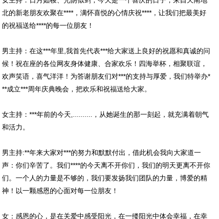
女主持：日月如梭、光阴似剑，今天是一个喜庆的日子，来自天南地
北的新老朋友欢聚在****，满怀喜悦的心情庆祝****，让我们把最美好
的祝福送给****的每一位朋友！
男主持：在这***年里,我首先代表***给大家送上良好的祝愿和真诚的问
候！祝在座的各位网友身体健康、合家欢乐！四海举杯，相聚联谊，
欢声笑语，喜气洋洋！为答谢朋友们对***的支持与厚爱，我们特举办*
**成立***周年庆典晚会，把欢乐和祝福送给大家。
女主持：***年前的今天,..........，从她诞生的那一刻起，就充满着朝气
和活力。
男主持:**年来大家对***的努力和默默付出，借此机会我向大家道一
声：你们辛苦了。我们****的今天离不开你们，我们的明天更离不开你
们。一个人的力量是不够的，我们要发扬我们团队的力量，博爱的精
神！以一颗感恩的心面对每一位朋友！
女：感恩的心，是在关爱中感受阳光，在一缕阳光中体会幸福，在幸