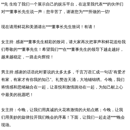
**先 生给了我们一个展示自己的娱乐平台，在这里我代表***的伙伴们
对***董事长先生说一声：您辛苦了，谢谢您为****所做的一切!
现在请用鲜花和美酒请出****董事长先生致词！有请！
女主持: 感谢***董事先生精彩的致词，请大家再次把掌声和鲜花送给我
们尊敬的***董事先生！希望我们***在***董事先生的领导下越走越好，
越来越稳定，一路走向辉煌！
男主持:感谢的话语此时要说的太多太多，千言万语汇成一句话“有爱才
有家，有家才有你我的知己”。礼赞连天涌，大地铺锦绣。今晚，我们
将情感和思绪融合在一起，让喜悦和激情跳动在一起，为知己献上心
中最美的祝愿吧！
女主持：今晚，让我们用真诚的火花将激情的火焰点燃；今晚，让我
们用美妙的旋律拉开我们晚会的序幕！下面，让我们一起走进****晚会
现场。