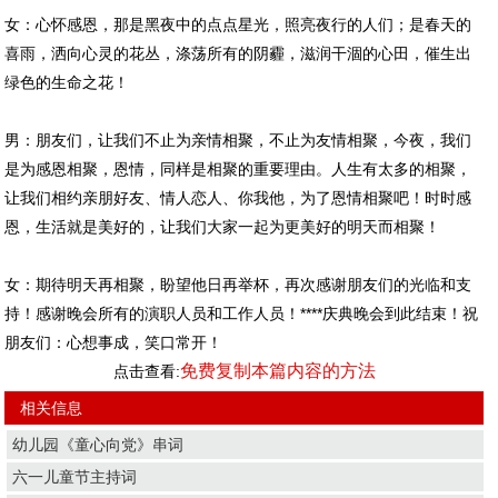
女：心怀感恩，那是黑夜中的点点星光，照亮夜行的人们；是春天的
喜雨，洒向心灵的花丛，涤荡所有的阴霾，滋润干涸的心田，催生出
绿色的生命之花！
男：朋友们，让我们不止为亲情相聚，不止为友情相聚，今夜，我们
是为感恩相聚，恩情，同样是相聚的重要理由。人生有太多的相聚，
让我们相约亲朋好友、情人恋人、你我他，为了恩情相聚吧！时时感
恩，生活就是美好的，让我们大家一起为更美好的明天而相聚！
女：期待明天再相聚，盼望他日再举杯，再次感谢朋友们的光临和支
持！感谢晚会所有的演职人员和工作人员！****庆典晚会到此结束！祝
朋友们：心想事成，笑口常开！
免费复制本篇内容的方法
点击查看:
相关信息
幼儿园《童心向党》串词
六一儿童节主持词