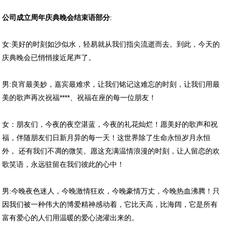
公司成立周年庆典晚会结束语部分
:
女:美好的时刻如沙似水，轻易就从我们指尖流逝而去。到此，今天的
庆典晚会已悄悄接近尾声了。
男:良宵最美妙，嘉宾最难求，让我们铭记这难忘的时刻，让我们用最
美的歌声再次祝福****、祝福在座的每一位朋友！
女：朋友们，今夜的夜空湛蓝，今夜的礼花灿烂！愿美好的歌声和祝
福，伴随朋友们日新月异的每一天！这世界除了生命永恒岁月永恒
外， 还有我们不凋的微笑。愿这充满温情浪漫的时刻，让人留恋的欢
歌笑语，永远驻留在我们彼此的心中！
男:今晚夜色迷人，今晚激情狂欢，今晚豪情万丈，今晚热血沸腾！只
因我们被一种伟大的博爱精神感动着，它比天高，比海阔，它是所有
富有爱心的人们用温暖的爱心浇灌出来的。