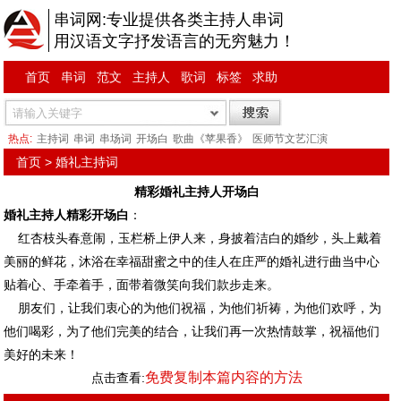
串词网:专业提供各类主持人串词
用汉语文字抒发语言的无穷魅力！
首页
串词
范文
主持人
歌词
标签
求助
热点:
主持词
串词
串场词
开场白
歌曲《苹果香》
医师节文艺汇演
首页
>
婚礼主持词
精彩婚礼主持人开场白
婚礼主持人精彩开场白
：
红杏枝头春意闹，玉栏桥上伊人来，身披着洁白的婚纱，头上戴着
美丽的鲜花，沐浴在幸福甜蜜之中的佳人在庄严的婚礼进行曲当中心
贴着心、手牵着手，面带着微笑向我们款步走来。
朋友们，让我们衷心的为他们祝福，为他们祈祷，为他们欢呼，为
他们喝彩，为了他们完美的结合，让我们再一次热情鼓掌，祝福他们
美好的未来！
免费复制本篇内容的方法
点击查看: