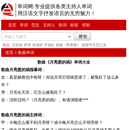
串词网:专业提供各类主持人串词
用汉语文字抒发语言的无穷魅力！
首页
串词
范文
主持人
歌词
标签
求助
热点:
主持词
串词
串场词
开场白
歌曲《苹果香》
医师节文艺汇演
首页
>
歌曲串词
歌曲《月亮惹的祸》串词大全
歌曲月亮惹的祸报幕词
：
女：真是躺着也中枪呀！你说月亮它招谁惹谁了，被冤枉了这么多
年？
男：月亮在天宫，它怎么被冤枉了？
女：没听过吗？《月亮惹的祸》，有请演唱者****
歌曲月亮惹的祸主持词
：
甲：今晚怎么看不到月亮呀？或今晚月亮怎么不明亮呀？