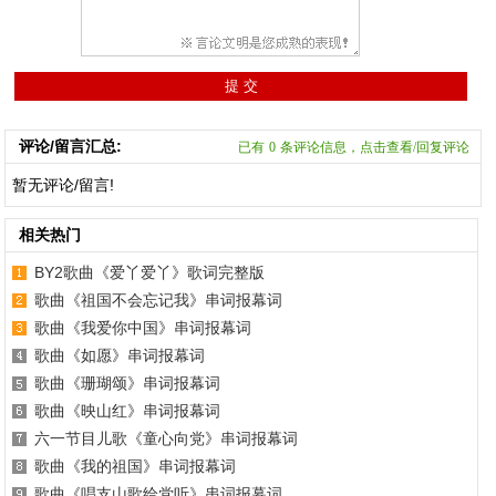
评论/留言汇总:
已有
0
条评论信息，点击查看/回复评论
暂无评论/留言!
相关热门
BY2歌曲《爱丫爱丫》歌词完整版
歌曲《祖国不会忘记我》串词报幕词
歌曲《我爱你中国》串词报幕词
歌曲《如愿》串词报幕词
歌曲《珊瑚颂》串词报幕词
歌曲《映山红》串词报幕词
六一节目儿歌《童心向党》串词报幕词
歌曲《我的祖国》串词报幕词
歌曲《唱支山歌给党听》串词报幕词