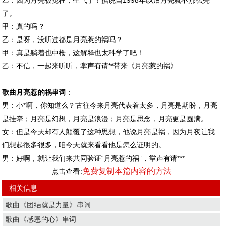
乙：因为月亮被冤枉，生气了！据说自1998年以后月亮就不那么亮
了。
甲：真的吗？
乙：是呀，没听过都是月亮惹的祸吗？
甲：真是躺着也中枪，这解释也太科学了吧！
乙：不信，一起来听听，掌声有请**带来《月亮惹的祸》
歌曲月亮惹的祸串词
：
男：小*啊，你知道么？古往今来月亮代表着太多，月亮是期盼，月亮
是挂牵；月亮是幻想，月亮是浪漫；月亮是思念，月亮更是圆满。
女：但是今天却有人颠覆了这种思想，他说月亮是祸，因为月夜让我
们想起很多很多，咱今天就来看看他是怎么证明的。
男：好啊，就让我们来共同验证“月亮惹的祸”，掌声有请***
免费复制本篇内容的方法
点击查看:
相关信息
歌曲《团结就是力量》串词
歌曲《感恩的心》串词