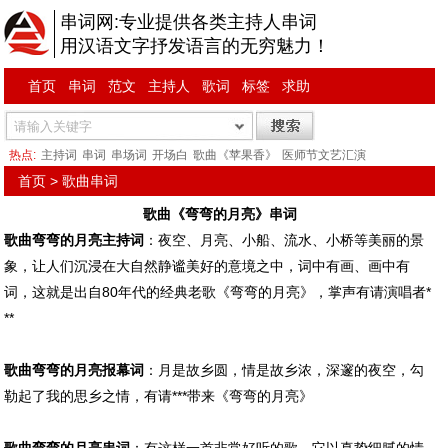
串词网:专业提供各类主持人串词
用汉语文字抒发语言的无穷魅力！
首页
串词
范文
主持人
歌词
标签
求助
热点:
主持词
串词
串场词
开场白
歌曲《苹果香》
医师节文艺汇演
首页
>
歌曲串词
歌曲《弯弯的月亮》串词
歌曲弯弯的月亮主持词
：夜空、月亮、小船、流水、小桥等美丽的景
象，让人们沉浸在大自然静谧美好的意境之中，词中有画、画中有
词，这就是出自80年代的经典老歌《弯弯的月亮》，掌声有请演唱者*
**
歌曲弯弯的月亮报幕词
：月是故乡圆，情是故乡浓，深邃的夜空，勾
勒起了我的思乡之情，有请***带来《弯弯的月亮》