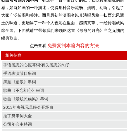
歌曲弯弯的月亮串词
：有这样一首非常好听的歌，它以真挚细腻的情
感，如诗如画的一种描述，使得那种音乐流畅、婉转、动听，引起了
大家广泛传唱和关注。而且最初的演唱者以其演唱风格一扫西北风泥
土的味道，更增添了一种个人色彩在里面，感情真挚，一经传唱就风
靡全国。下面就请***带领我们来领略这首《弯弯的月亮》当之无愧的
经典歌曲。
免费复制本篇内容的方法
点击查看:
相关信息
手语感恩的心报幕词:有关感恩的句子
手语表演节目串词
舞蹈《踏浪》串词
歌曲《不忘初心》串词
歌曲《最炫民族风》串词
2013年央视元旦晚会开场白
拉丁舞串词大全
公司年会主持词