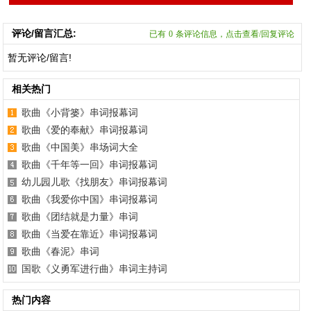
评论/留言汇总:
已有
0
条评论信息，点击查看/回复评论
暂无评论/留言!
相关热门
歌曲《小背篓》串词报幕词
歌曲《爱的奉献》串词报幕词
歌曲《中国美》串场词大全
歌曲《千年等一回》串词报幕词
幼儿园儿歌《找朋友》串词报幕词
歌曲《我爱你中国》串词报幕词
歌曲《团结就是力量》串词
歌曲《当爱在靠近》串词报幕词
歌曲《春泥》串词
国歌《义勇军进行曲》串词主持词
热门内容