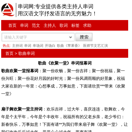
串词网:专业提供各类主持人串词
用汉语文字抒发语言的无穷魅力！
首页
串词
范文
主持人
歌词
标签
求助
热点:
主持词
串词
串场词
开场白
歌曲《苹果香》
医师节文艺汇演
首页
>
歌曲串词
歌曲《欢聚一堂》串词报幕词
歌曲欢聚一堂报幕词
：聚一份欢畅，聚一份吉祥；聚一份祝福，聚一
份兴旺；聚一份花好月园的好时光；聚一份风调雨顺的好景象，祝福
大家在新的一年里：心想事成，万事如意，下面请欣赏***带来《欢聚
一堂》
扇子舞欢聚一堂主持词
：欢乐吉祥，过大年，喜庆连连，歌舞欢，今
年是个太平年，今年是个丰收年，祝福所有的父老乡亲，老少爷们：
新春快乐，万事如意！下面有请**为我们带来扇子舞《欢聚一堂》，让