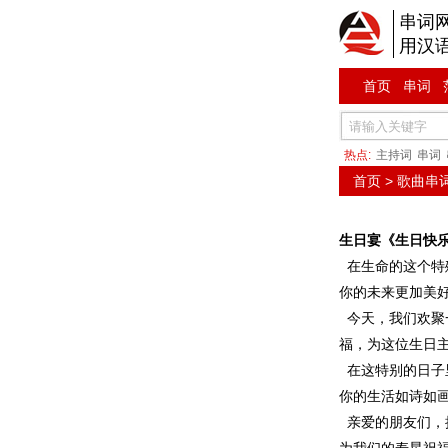
串词
用汉
首页
串词
热点:
主持词
串词
首页
>
歌曲串
生日宴《生日快
在生命的这个特
你的未来更加美
今天，我们欢聚一
福，为这位生日
在这特别的日子里
你的生活如诗如
亲爱的朋友们，