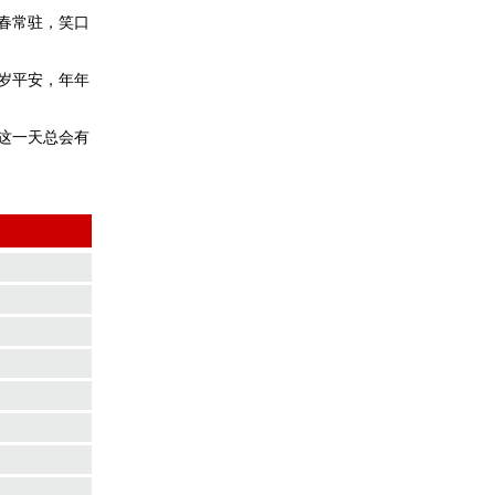
春常驻，笑口
岁平安，年年
这一天总会有