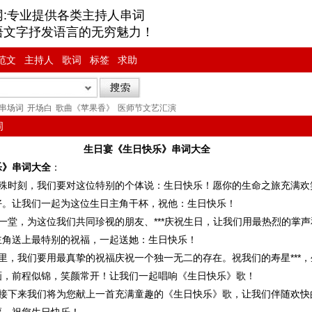
网:专业提供各类主持人串词
语文字抒发语言的无穷魅力！
范文
主持人
歌词
标签
求助
串场词
开场白
歌曲《苹果香》
医师节文艺汇演
词
生日宴《生日快乐》串词大全
乐》串词大全
：
殊时刻，我们要对这位特别的个体说：生日快乐！愿你的生命之旅充满欢
好。让我们一起为这位生日主角干杯，祝他：生日快乐！
堂，为这位我们共同珍视的朋友、***庆祝生日，让我们用最热烈的掌声
主角送上最特别的祝福，一起送她：生日快乐！
，我们要用最真挚的祝福庆祝一个独一无二的存在。祝我们的寿星***，
画，前程似锦，笑颜常开！让我们一起唱响《生日快乐》歌！
接下来我们将为您献上一首充满童趣的《生日快乐》歌，让我们伴随欢快