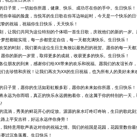
福，祝您生日快乐！
的日子里，一切如你所愿，健康、快乐、成功尽在你的手中。生日快乐！
照你幸福的脸庞，当悦耳的生日歌在你耳边响起时，今天是一个快乐的日
诚挚的祝福，祝福你生日快乐，天天快乐！
刻，让我们共同为这位特别的个体唱一首生日歌，庆祝他们的新的一岁。
个梦想都能实现，每一步都坚定自信，每一天都充满快乐。生日快乐！
欢笑的时刻，我们要向这位生日主角致以最热烈的祝贺。愿你的每一天都
，愿你的新的一岁里，取得更多的成就，收获更多的快乐。生日快乐！
各位朋友的到来，感谢你们给XX带来的欢乐和祝福。愿我们的友谊长存
我们去珍惜和庆祝！让我们再次为XX的生日祝福，也为所有人的美好未来
的日子里，愿你的生活如彩虹般多彩，愿你的未来如你所愿，生日快乐！
将永远为你而唱，真正的快乐永远拥抱着你，在这属于你的特别的一天，
!
的流淌，秀美的鲜花开心的绽放。源源的泉水叮咚叮咚响，生日的歌此刻
生路上平安吉祥，好运永远伴你身旁！
，我特意用歌声表达对你的祝福之情。我们的祖国是花园，花园里数你最
美赛过沉鱼落雁。生日快乐！