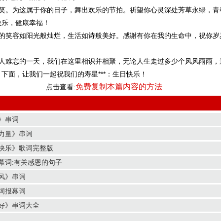
笑。为这属于你的日子，舞出欢乐的节拍。祈望你心灵深处芳草永绿，青
快乐，健康幸福！
的笑容如阳光般灿烂，生活如诗般美好。感谢有你在我的生命中，祝你岁
人难忘的一天，我们在这里相识并相聚，无论人生走过多少个风风雨雨，
下面，让我们一起祝我们的寿星***：生日快乐！
免费复制本篇内容的方法
点击查看:
》串词
力量》串词
快乐》歌词完整版
幕词:有关感恩的句子
风》串词
词报幕词
好》串词大全