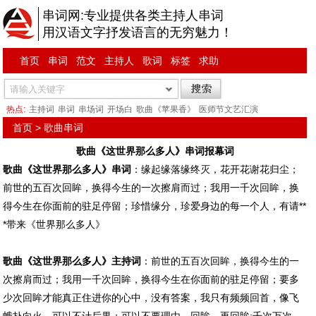
串词网:专业提供各类主持人串词
用汉语文字抒发语言的无穷魅力！
首页
串词
范文
主持人
歌词
标签
求助
热点:
主持词
串词
串场词
开场白
歌曲《苹果香》
医师节文艺汇演
首页
>
歌曲串词
歌曲《这世界那么多人》串词报幕词
歌曲《这世界那么多人》串词
：缘起缘落缘终灭，花开花谢花归尘；
前世的五百次回眸，换得今生的一次擦肩而过；我用一千次回眸，换
得今生在你面前的驻足停留；珍惜缘分，珍爱身边的每一个人，有请**
*带来《世界那么多人》
歌曲《这世界那么多人》主持词
：前世的五百次回眸，换得今生的一
次擦肩而过；我用一千次回眸，换得今生在你面前的驻足停留；要多
少次回眸才能真正住进你的心中，没有答案，我只有频频回首，像飞