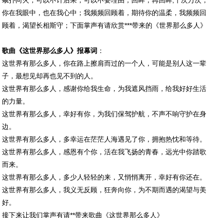
蛾扑向火，可以不计后果；可以不要理由，回眸，再回眸;千次万次，
你在我眼中，也在我心中；我频频回顾着，期待你的温柔，我频频回
顾着，渴望长相斯守；下面掌声有请欣赏***带来的《世界那么多人》
歌曲《这世界那么多人》报幕词
：
这世界有那么多人，你在路上擦肩而过的一个人，可能是别人这一辈
子，最想见却再也见不到的人。
这世界有那么多人，感谢你给我生命，为我遮风挡雨，给我好好生活
的力量。
这世界有那么多人，幸好有你，为我们保驾护航，不声不响守护在身
边。
这世界有那么多人，多幸运在茫茫人海遇见了你，拥抱热忱和等待。
这世界有那么多人，感恩有个你，活在我飞扬的青春，远光中你踏歌
而来。
这世界有那么多人，多少人轻轻的来，又悄悄离开，幸好有你还在。
这世界有那么多人，我义无反顾，狂奔向你，为不期而遇的渴望与美
好。
接下来让我们掌声有请**带来歌曲《这世界那么多人》