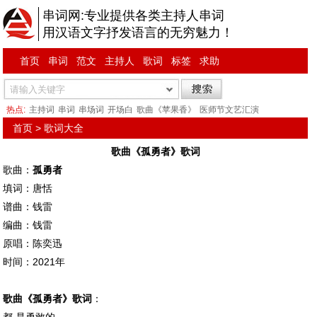
串词网:专业提供各类主持人串词
用汉语文字抒发语言的无穷魅力！
首页
串词
范文
主持人
歌词
标签
求助
热点:
主持词
串词
串场词
开场白
歌曲《苹果香》
医师节文艺汇演
首页
>
歌词大全
歌曲《孤勇者》歌词
歌曲：
孤勇者
填词：唐恬
谱曲：钱雷
编曲：钱雷
原唱：陈奕迅
时间：2021年
歌曲《孤勇者》歌词
：