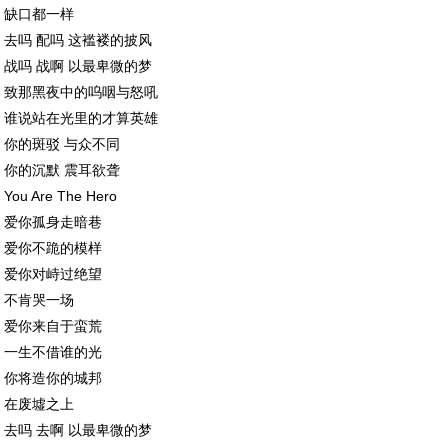
缺口都一样
去吗 配吗 这褴褛的披风
战吗 战啊 以最卑微的梦
致那黑夜中的呜咽与怒吼
谁说站在光里的才算英雄
你的斑驳 与众不同
你的沉默 震耳欲聋
You Are The Hero
爱你孤身走暗巷
爱你不跪的模样
爱你对峙过绝望
不肯哭一场
爱你来自于蛮荒
一生不借谁的光
你将造你的城邦
在废墟之上
去吗 去啊 以最卑微的梦