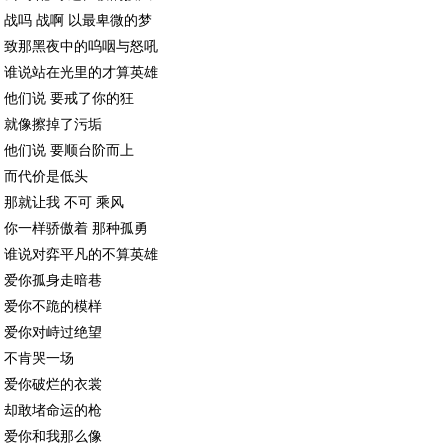
战吗 战啊 以最卑微的梦
致那黑夜中的呜咽与怒吼
谁说站在光里的才算英雄
他们说 要戒了你的狂
就像擦掉了污垢
他们说 要顺台阶而上
而代价是低头
那就让我 不可 乘风
你一样骄傲着 那种孤勇
谁说对弈平凡的不算英雄
爱你孤身走暗巷
爱你不跪的模样
爱你对峙过绝望
不肯哭一场
爱你破烂的衣裳
却敢堵命运的枪
爱你和我那么像