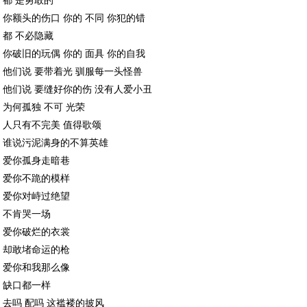
都 是勇敢的
你额头的伤口 你的 不同 你犯的错
都 不必隐藏
你破旧的玩偶 你的 面具 你的自我
他们说 要带着光 驯服每一头怪兽
他们说 要缝好你的伤 没有人爱小丑
为何孤独 不可 光荣
人只有不完美 值得歌颂
谁说污泥满身的不算英雄
爱你孤身走暗巷
爱你不跪的模样
爱你对峙过绝望
不肯哭一场
爱你破烂的衣裳
却敢堵命运的枪
爱你和我那么像
缺口都一样
去吗 配吗 这褴褛的披风