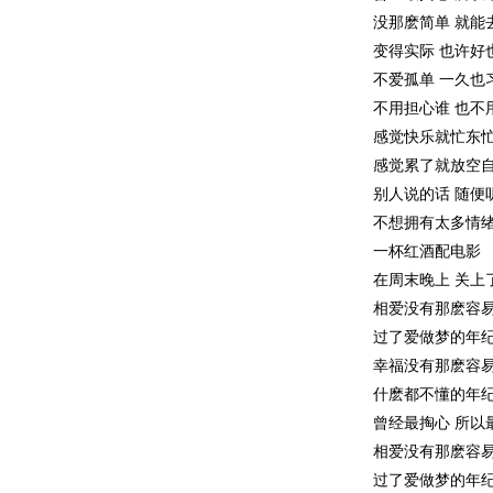
没那麽简单 就能
变得实际 也许好
不爱孤单 一久也
不用担心谁 也不
感觉快乐就忙东
感觉累了就放空
别人说的话 随便
不想拥有太多情
一杯红酒配电影
在周末晚上 关上
相爱没有那麽容易
过了爱做梦的年纪
幸福没有那麽容易
什麽都不懂的年
曾经最掏心 所以
相爱没有那麽容易
过了爱做梦的年纪