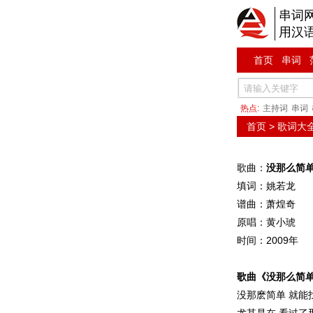
串词
用汉
首页
串词
热点:
主持词
串词
首页
>
歌词大
歌曲：
没那么简
填词：姚若龙
谱曲：萧煌奇
原唱：黄小琥
时间：2009年
歌曲《没那么简
没那麽简单 就能