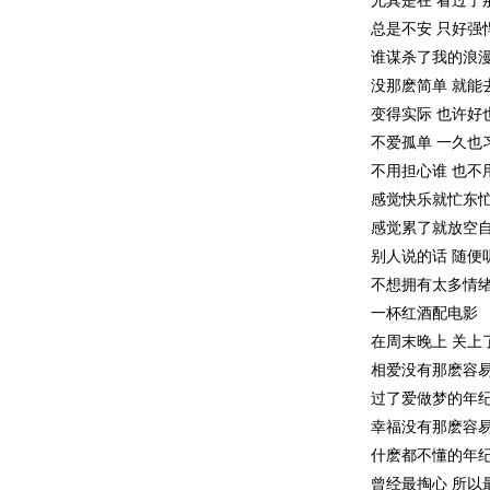
尤其是在 看过了
总是不安 只好强
谁谋杀了我的浪
没那麽简单 就能
变得实际 也许好
不爱孤单 一久也
不用担心谁 也不
感觉快乐就忙东
感觉累了就放空
别人说的话 随便
不想拥有太多情
一杯红酒配电影
在周末晚上 关上
相爱没有那麽容易
过了爱做梦的年纪
幸福没有那麽容易
什麽都不懂的年
曾经最掏心 所以