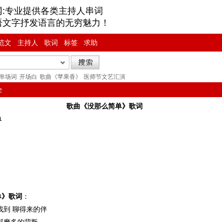
网:专业提供各类主持人串词
语文字抒发语言的无穷魅力！
范文
主持人
歌词
标签
求助
串场词
开场白
歌曲《苹果香》
医师节文艺汇演
全
歌曲《没那么简单》歌词
单
单》歌词
：
找到 聊得来的伴