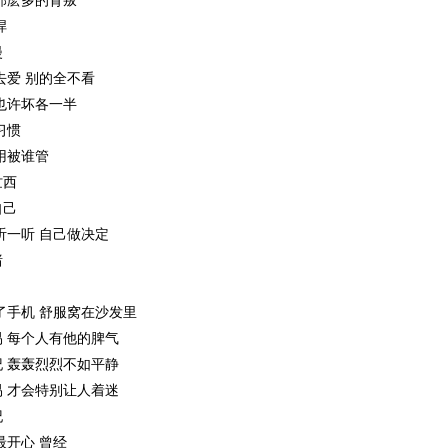
那麽多的背叛
悍
漫
去爱 别的全不看
也许坏各一半
习惯
用被谁管
忙西
自己
听一听 自己做决定
绪
了手机 舒服窝在沙发里
 每个人有他的脾气
 轰轰烈烈不如平静
 才会特别让人着迷
纪
最开心 曾经