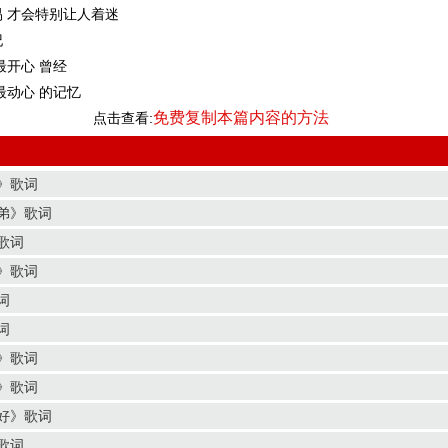
 才会特别让人着迷
纪
最开心 曾经
最动心 的记忆
免费复制本篇内容的方法
点击查看:
》歌词
弟》歌词
歌词
》歌词
词
词
》歌词
》歌词
好》歌词
歌词