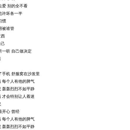
去爱 别的全不看
也许坏各一半
习惯
用被谁管
忙西
自己
听一听 自己做决定
绪
了手机 舒服窝在沙发里
 每个人有他的脾气
 轰轰烈烈不如平静
 才会特别让人着迷
纪
最开心 曾经
 每个人有他的脾气
 轰轰烈烈不如平静